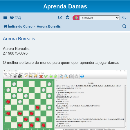
Aprenda Damas
FAQ
P
Índice do Curso
Aurora Borealis
e
Aurora Borealis
s
q
Aurora Borealis:
27 98875-0076
u
i
O melhor software do mundo para quem quer aprender a jogar damas
s
a
r