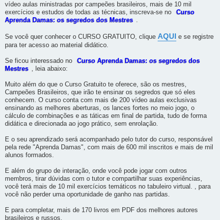
vídeo aulas ministradas por campeões brasileiros, mais de 10 mil
exercícios e estudos de todas as técnicas, inscreva-se no
Curso
Aprenda Damas: os segredos dos Mestres
.
AQUI
Se você quer conhecer o CURSO GRATUITO, clique
e se registre
para ter acesso ao material didático.
Se ficou interessado no
Curso Aprenda Damas: os segredos dos
Mestres
, leia abaixo:
Muito além do que o Curso Gratuito te oferece, são os mestres,
Campeões Brasileiros, que irão te ensinar os segredos que só eles
conhecem. O curso conta com mais de 200 vídeo aulas exclusivas
ensinando as melhores aberturas, os lances fortes no meio jogo, o
cálculo de combinações e as táticas em final de partida, tudo de forma
didática e direcionada ao jogo prático, sem enrolação.
E o seu aprendizado será acompanhado pelo tutor do curso, responsável
pela rede "Aprenda Damas", com mais de 600 mil inscritos e mais de mil
alunos formados.
E além do grupo de interação, onde você pode jogar com outros
membros, tirar dúvidas com o tutor e compartilhar suas experiências,
você terá mais de 10 mil exercícios temáticos no tabuleiro virtual. , para
você não perder uma oportunidade de ganho nas partidas.
E para completar, mais de 170 livros em PDF dos melhores autores
brasileiros e russos.