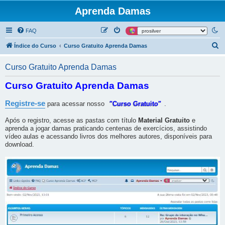
Aprenda Damas
FAQ
P
Índice do Curso
Curso Gratuito Aprenda Damas
e
Curso Gratuito Aprenda Damas
s
q
Curso Gratuito Aprenda Damas
u
Registre-se
para acessar nosso
"Curso Gratuito"
.
i
s
Após o registro, acesse as pastas com título
Material Gratuito
e
aprenda a jogar damas praticando centenas de exercícios, assistindo
a
vídeo aulas e acessando livros dos melhores autores, disponíveis para
r
download.