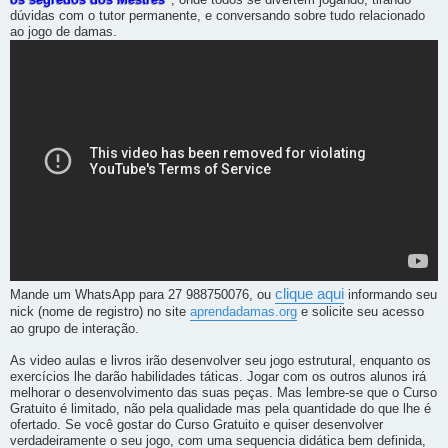
os segredos dos Mestres
, onde todos se divertem jogando, tirando
dúvidas com o tutor permanente, e conversando sobre tudo relacionado
ao jogo de damas.
clique aqui
Mande um WhatsApp para 27 988750076, ou
informando seu
nick (nome de registro) no site
aprendadamas.org
e solicite seu acesso
ao grupo de interação.
As video aulas e livros irão desenvolver seu jogo estrutural, enquanto os
exercícios lhe darão habilidades táticas. Jogar com os outros alunos irá
melhorar o desenvolvimento das suas peças. Mas lembre-se que o Curso
Gratuito é limitado, não pela qualidade mas pela quantidade do que lhe é
ofertado. Se você gostar do Curso Gratuito e quiser desenvolver
verdadeiramente o seu jogo, com uma sequencia didática bem definida,