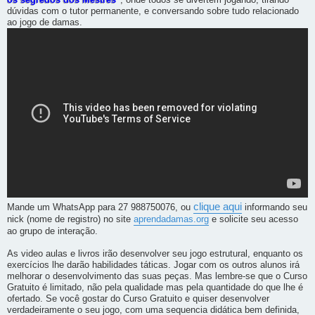
os segredos dos Mestres
, onde todos se divertem jogando, tirando
dúvidas com o tutor permanente, e conversando sobre tudo relacionado
ao jogo de damas.
clique aqui
Mande um WhatsApp para 27 988750076, ou
informando seu
nick (nome de registro) no site
aprendadamas.org
e solicite seu acesso
ao grupo de interação.
As video aulas e livros irão desenvolver seu jogo estrutural, enquanto os
exercícios lhe darão habilidades táticas. Jogar com os outros alunos irá
melhorar o desenvolvimento das suas peças. Mas lembre-se que o Curso
Gratuito é limitado, não pela qualidade mas pela quantidade do que lhe é
ofertado. Se você gostar do Curso Gratuito e quiser desenvolver
verdadeiramente o seu jogo, com uma sequencia didática bem definida,