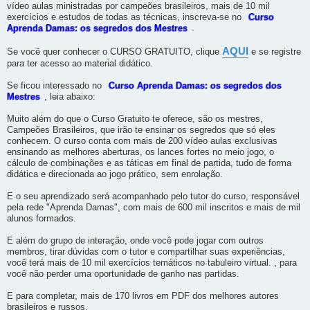
vídeo aulas ministradas por campeões brasileiros, mais de 10 mil
exercícios e estudos de todas as técnicas, inscreva-se no
Curso
Aprenda Damas: os segredos dos Mestres
.
AQUI
Se você quer conhecer o CURSO GRATUITO, clique
e se registre
para ter acesso ao material didático.
Se ficou interessado no
Curso Aprenda Damas: os segredos dos
Mestres
, leia abaixo:
Muito além do que o Curso Gratuito te oferece, são os mestres,
Campeões Brasileiros, que irão te ensinar os segredos que só eles
conhecem. O curso conta com mais de 200 vídeo aulas exclusivas
ensinando as melhores aberturas, os lances fortes no meio jogo, o
cálculo de combinações e as táticas em final de partida, tudo de forma
didática e direcionada ao jogo prático, sem enrolação.
E o seu aprendizado será acompanhado pelo tutor do curso, responsável
pela rede "Aprenda Damas", com mais de 600 mil inscritos e mais de mil
alunos formados.
E além do grupo de interação, onde você pode jogar com outros
membros, tirar dúvidas com o tutor e compartilhar suas experiências,
você terá mais de 10 mil exercícios temáticos no tabuleiro virtual. , para
você não perder uma oportunidade de ganho nas partidas.
E para completar, mais de 170 livros em PDF dos melhores autores
brasileiros e russos.