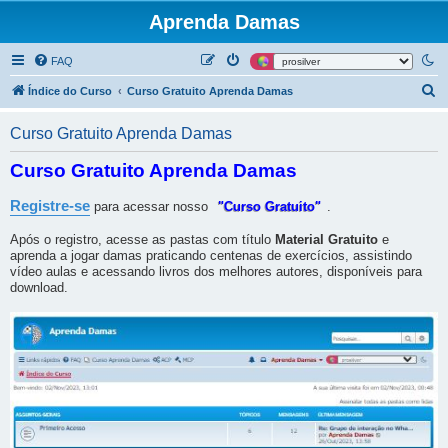
Aprenda Damas
FAQ
P
Índice do Curso
Curso Gratuito Aprenda Damas
e
Curso Gratuito Aprenda Damas
s
q
Curso Gratuito Aprenda Damas
u
Registre-se
para acessar nosso
"Curso Gratuito"
.
i
s
Após o registro, acesse as pastas com título
Material Gratuito
e
aprenda a jogar damas praticando centenas de exercícios, assistindo
a
vídeo aulas e acessando livros dos melhores autores, disponíveis para
r
download.