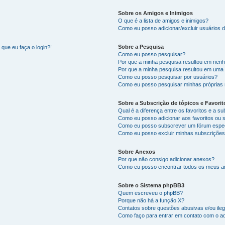
Sobre os Amigos e Inimigos
O que é a lista de amigos e inimigos?
Como eu posso adicionar/excluir usuários d
Sobre a Pesquisa
que eu faça o login?!
Como eu posso pesquisar?
Por que a minha pesquisa resultou em nen
Por que a minha pesquisa resultou em uma
Como eu posso pesquisar por usuários?
Como eu posso pesquisar minhas próprias
Sobre a Subscrição de tópicos e Favorit
Qual é a diferença entre os favoritos e a s
Como eu posso adicionar aos favoritos ou 
Como eu posso subscrever um fórum espec
Como eu posso excluir minhas subscriçõe
Sobre Anexos
Por que não consigo adicionar anexos?
Como eu posso encontrar todos os meus 
Sobre o Sistema phpBB3
Quem escreveu o phpBB?
Porque não há a função X?
Contatos sobre questões abusivas e/ou ileg
Como faço para entrar em contato com o ad