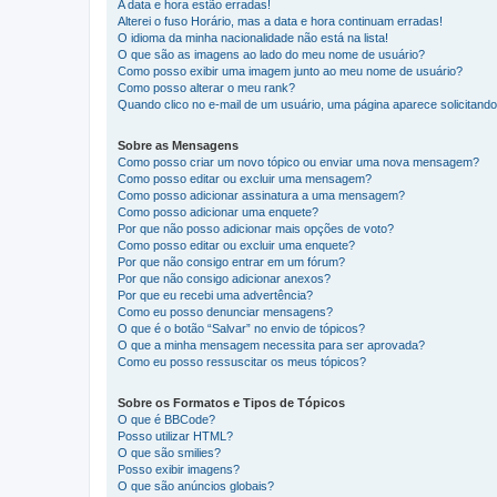
A data e hora estão erradas!
Alterei o fuso Horário, mas a data e hora continuam erradas!
O idioma da minha nacionalidade não está na lista!
O que são as imagens ao lado do meu nome de usuário?
Como posso exibir uma imagem junto ao meu nome de usuário?
Como posso alterar o meu rank?
Quando clico no e-mail de um usuário, uma página aparece solicitando 
Sobre as Mensagens
Como posso criar um novo tópico ou enviar uma nova mensagem?
Como posso editar ou excluir uma mensagem?
Como posso adicionar assinatura a uma mensagem?
Como posso adicionar uma enquete?
Por que não posso adicionar mais opções de voto?
Como posso editar ou excluir uma enquete?
Por que não consigo entrar em um fórum?
Por que não consigo adicionar anexos?
Por que eu recebi uma advertência?
Como eu posso denunciar mensagens?
O que é o botão “Salvar” no envio de tópicos?
O que a minha mensagem necessita para ser aprovada?
Como eu posso ressuscitar os meus tópicos?
Sobre os Formatos e Tipos de Tópicos
O que é BBCode?
Posso utilizar HTML?
O que são smilies?
Posso exibir imagens?
O que são anúncios globais?