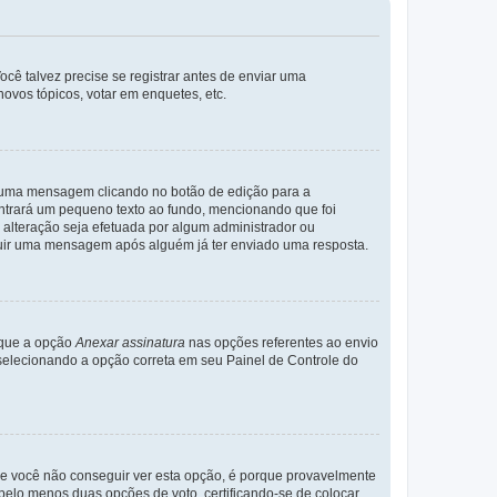
cê talvez precise se registrar antes de enviar uma
ovos tópicos, votar em enquetes, etc.
r uma mensagem clicando no botão de edição para a
trará um pequeno texto ao fundo, mencionando que foi
alteração seja efetuada por algum administrador ou
luir uma mensagem após alguém já ter enviado uma resposta.
rque a opção
Anexar assinatura
nas opções referentes ao envio
elecionando a opção correta em seu Painel de Controle do
e você não conseguir ver esta opção, é porque provavelmente
 pelo menos duas opções de voto, certificando-se de colocar