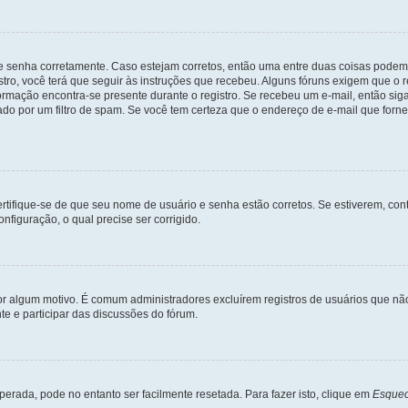
 e senha corretamente. Caso estejam corretos, então uma entre duas coisas podem
tro, você terá que seguir às instruções que recebeu. Alguns fóruns exigem que o r
formação encontra-se presente durante o registro. Se recebeu um e-mail, então sig
do por um filtro de spam. Se você tem certeza que o endereço de e-mail que fornec
certifique-se de que seu nome de usuário e senha estão corretos. Se estiverem, con
nfiguração, o qual precise ser corrigido.
 por algum motivo. É comum administradores excluírem registros de usuários que 
e e participar das discussões do fórum.
rada, pode no entanto ser facilmente resetada. Para fazer isto, clique em
Esquec