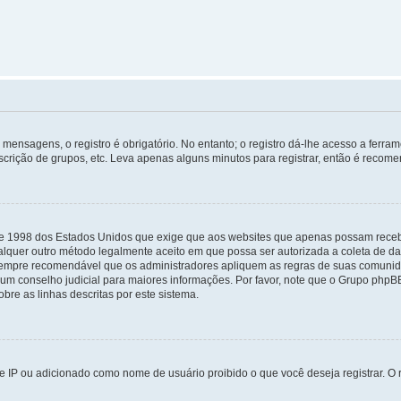
mensagens, o registro é obrigatório. No entanto; o registro dá-lhe acesso a ferra
scrição de grupos, etc. Leva apenas alguns minutos para registrar, então é recome
i de 1998 dos Estados Unidos que exige que aos websites que apenas possam rec
lquer outro método legalmente aceito em que possa ser autorizada a coleta de dad
sempre recomendável que os administradores apliquem as regras de suas comunid
e um conselho judicial para maiores informações. Por favor, note que o Grupo php
bre as linhas descritas por este sistema.
 IP ou adicionado como nome de usuário proibido o que você deseja registrar. O r