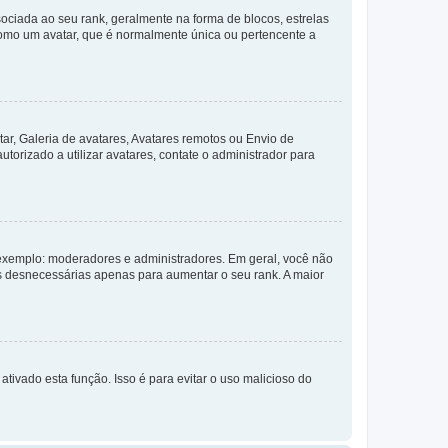
ada ao seu rank, geralmente na forma de blocos, estrelas
como um avatar, que é normalmente única ou pertencente a
ar, Galeria de avatares, Avatares remotos ou Envio de
torizado a utilizar avatares, contate o administrador para
exemplo: moderadores e administradores. Em geral, você não
s desnecessárias apenas para aumentar o seu rank. A maior
ativado esta função. Isso é para evitar o uso malicioso do