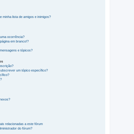
e minha lista de amigos e inimigos?
huma ocorrência?
 página em branco!?
 mensagens e tópicos?
os
ubscrição?
subscrever um tópico específico?
ífico?
s?
anexos?
ais relacionadas a este fórum
ministrador do fórum?