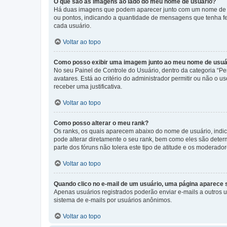
O que são as imagens ao lado do meu nome de usuário?
Há duas imagens que podem aparecer junto com um nome de us
ou pontos, indicando a quantidade de mensagens que tenha fe
cada usuário.
Voltar ao topo
Como posso exibir uma imagem junto ao meu nome de usuá
No seu Painel de Controle do Usuário, dentro da categoria “Pe
avatares. Está ao critério do administrador permitir ou não o 
receber uma justificativa.
Voltar ao topo
Como posso alterar o meu rank?
Os ranks, os quais aparecem abaixo do nome de usuário, indi
pode alterar diretamente o seu rank, bem como eles são dete
parte dos fóruns não tolera este tipo de atitude e os moderad
Voltar ao topo
Quando clico no e-mail de um usuário, uma página aparece so
Apenas usuários registrados poderão enviar e-mails a outros us
sistema de e-mails por usuários anônimos.
Voltar ao topo