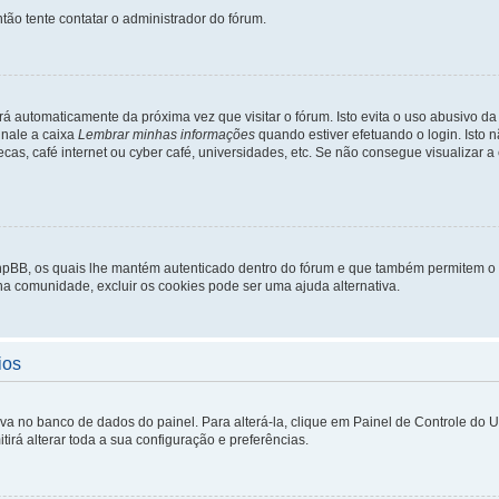
tão tente contatar o administrador do fórum.
rá automaticamente da próxima vez que visitar o fórum. Isto evita o uso abusivo d
inale a caixa
Lembrar minhas informações
quando estiver efetuando o login. Isto
ecas, café internet ou cyber café, universidades, etc. Se não consegue visualizar a
phpBB, os quais lhe mantém autenticado dentro do fórum e que também permitem o
 na comunidade, excluir os cookies pode ser uma ajuda alternativa.
ios
lva no banco de dados do painel. Para alterá-la, clique em Painel de Controle do 
irá alterar toda a sua configuração e preferências.