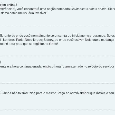
rios online?
Preferências”, você encontrará uma opção nomeada
Ocultar seus status online
. Se 
istema como um usuário invisível.
diferente de onde você normalmente se encontra ou inicialmente programou. Se ess
sil, Londres, Paris, Nova Iorque, Sidney, ou onde você estiver. Note que a mudanç
rou, é hora para que se registre no fórum!
!
nte e a hora continua errada, então o horário armazenado no relógio do servidor e
B ainda não foi traduzido para o mesmo. Peça ao administrador que instale o seu 