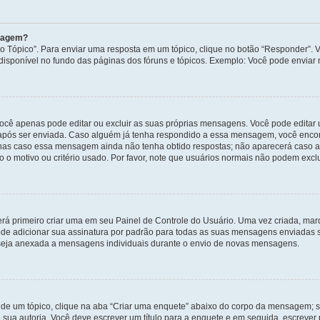
nsagem?
 Tópico”. Para enviar uma resposta em um tópico, clique no botão “Responder”. Vo
sponível no fundo das páginas dos fóruns e tópicos. Exemplo: Você pode enviar n
ocê apenas pode editar ou excluir as suas próprias mensagens. Você pode edita
após ser enviada. Caso alguém já tenha respondido a essa mensagem, você encon
nas caso essa mensagem ainda não tenha obtido respostas; não aparecerá caso a 
 o motivo ou critério usado. Por favor, note que usuários normais não podem exc
rá primeiro criar uma em seu Painel de Controle do Usuário. Uma vez criada, ma
de adicionar sua assinatura por padrão para todas as suas mensagens enviadas s
a seja anexada a mensagens individuais durante o envio de novas mensagens.
de um tópico, clique na aba “Criar uma enquete” abaixo do corpo da mensagem; s
 sua autoria. Você deve escrever um título para a enquete e em seguida, escrever