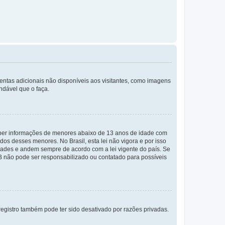
mentas adicionais não disponíveis aos visitantes, como imagens
ndável que o faça.
eber informações de menores abaixo de 13 anos de idade com
os desses menores. No Brasil, esta lei não vigora e por isso
ades e andem sempre de acordo com a lei vigente do país. Se
BB não pode ser responsabilizado ou contatado para possíveis
egistro também pode ter sido desativado por razões privadas.