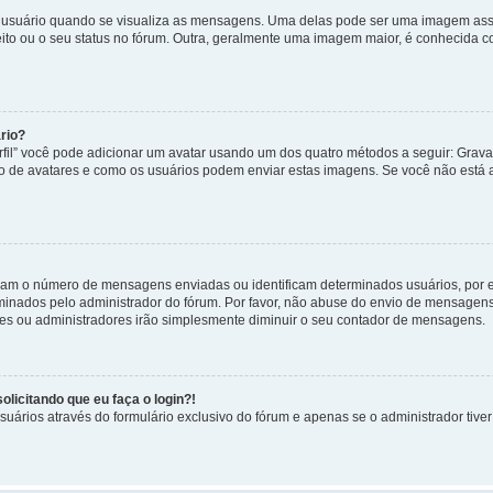
uário quando se visualiza as mensagens. Uma delas pode ser uma imagem associ
ito ou o seu status no fórum. Outra, geralmente uma imagem maior, é conhecida 
rio?
rfil” você pode adicionar um avatar usando um dos quatro métodos a seguir: Gravat
uso de avatares e como os usuários podem enviar estas imagens. Se você não está au
cam o número de mensagens enviadas ou identificam determinados usuários, por 
rminados pelo administrador do fórum. Por favor, não abuse do envio de mensagen
ores ou administradores irão simplesmente diminuir o seu contador de mensagens.
licitando que eu faça o login?!
uários através do formulário exclusivo do fórum e apenas se o administrador tiver 