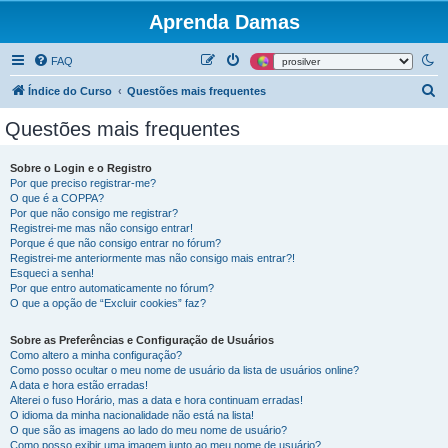
Aprenda Damas
FAQ
P
Índice do Curso
Questões mais frequentes
e
Questões mais frequentes
s
q
Sobre o Login e o Registro
Por que preciso registrar-me?
u
O que é a COPPA?
i
Por que não consigo me registrar?
Registrei-me mas não consigo entrar!
s
Porque é que não consigo entrar no fórum?
Registrei-me anteriormente mas não consigo mais entrar?!
a
Esqueci a senha!
r
Por que entro automaticamente no fórum?
O que a opção de “Excluir cookies” faz?
Sobre as Preferências e Configuração de Usuários
Como altero a minha configuração?
Como posso ocultar o meu nome de usuário da lista de usuários online?
A data e hora estão erradas!
Alterei o fuso Horário, mas a data e hora continuam erradas!
O idioma da minha nacionalidade não está na lista!
O que são as imagens ao lado do meu nome de usuário?
Como posso exibir uma imagem junto ao meu nome de usuário?