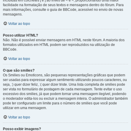
incluídas em colchetes [ e ] ao invés de < e >, proporcionando uma maior
facilidade na formatação de seus textos e mensagens dentro do fórum. Para
mais informações, consulte o guia de BBCode, acessível no envio de novas
mensagens.
Voltar ao topo
Posso utilizar HTML?
Não. Não é possível enviar mensagens em HTML neste fórum. A maioria dos
formatos utilizados em HTML podem ser reproduzidos na utilização de
BBCode.
Voltar ao topo
O que são smilies?
Os Smilies ou Emoticons, são pequenas representações gráficas que podem
ser usadas para expressar algum sentimento utilizando poucos caracteres, ou
seja, :) quer dizer feliz, :( quer dizer triste. Uma lista completa de smilies pode
ser vista no formulário de postagem de cada mensagem. Tente evitar o uso
excessivo dos smilies, já que podem tornar uma mensagem ilegível, podendo
o moderador edita-los ou excluir a mensagem inteira. O administrador também
pode ter configurado um limite para o número de smilies que você pode
utilizar em uma mensagem.
Voltar ao topo
Posso exibir imagens?