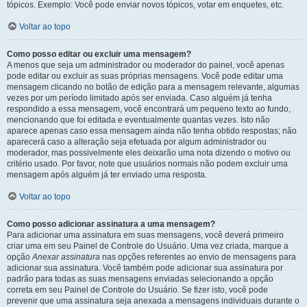
tópicos. Exemplo: Você pode enviar novos tópicos, votar em enquetes, etc.
Voltar ao topo
Como posso editar ou excluir uma mensagem?
A menos que seja um administrador ou moderador do painel, você apenas
pode editar ou excluir as suas próprias mensagens. Você pode editar uma
mensagem clicando no botão de edição para a mensagem relevante, algumas
vezes por um período limitado após ser enviada. Caso alguém já tenha
respondido a essa mensagem, você encontrará um pequeno texto ao fundo,
mencionando que foi editada e eventualmente quantas vezes. Isto não
aparece apenas caso essa mensagem ainda não tenha obtido respostas; não
aparecerá caso a alteração seja efetuada por algum administrador ou
moderador, mas possivelmente eles deixarão uma nota dizendo o motivo ou
critério usado. Por favor, note que usuários normais não podem excluir uma
mensagem após alguém já ter enviado uma resposta.
Voltar ao topo
Como posso adicionar assinatura a uma mensagem?
Para adicionar uma assinatura em suas mensagens, você deverá primeiro
criar uma em seu Painel de Controle do Usuário. Uma vez criada, marque a
opção
Anexar assinatura
nas opções referentes ao envio de mensagens para
adicionar sua assinatura. Você também pode adicionar sua assinatura por
padrão para todas as suas mensagens enviadas selecionando a opção
correta em seu Painel de Controle do Usuário. Se fizer isto, você pode
prevenir que uma assinatura seja anexada a mensagens individuais durante o