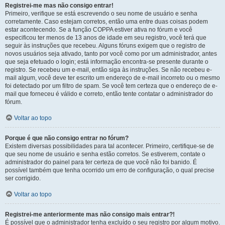
Registrei-me mas não consigo entrar!
Primeiro, verifique se está escrevendo o seu nome de usuário e senha
corretamente. Caso estejam corretos, então uma entre duas coisas podem
estar acontecendo. Se a função COPPA estiver ativa no fórum e você
especificou ter menos de 13 anos de idade em seu registro, você terá que
seguir às instruções que recebeu. Alguns fóruns exigem que o registro de
novos usuários seja ativado, tanto por você como por um administrador, antes
que seja efetuado o login; está informação encontra-se presente durante o
registro. Se recebeu um e-mail, então siga às instruções. Se não recebeu e-
mail algum, você deve ter escrito um endereço de e-mail incorreto ou o mesmo
foi detectado por um filtro de spam. Se você tem certeza que o endereço de e-
mail que forneceu é válido e correto, então tente contatar o administrador do
fórum.
Voltar ao topo
Porque é que não consigo entrar no fórum?
Existem diversas possibilidades para tal acontecer. Primeiro, certifique-se de
que seu nome de usuário e senha estão corretos. Se estiverem, contate o
administrador do painel para ter certeza de que você não foi banido. É
possível também que tenha ocorrido um erro de configuração, o qual precise
ser corrigido.
Voltar ao topo
Registrei-me anteriormente mas não consigo mais entrar?!
É possível que o administrador tenha excluído o seu registro por algum motivo.