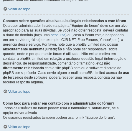
Voltar ao topo
Contatos sobre questões abusivas e/ou ilegais relacionadas a este fórum
Qualquer administrador listado na página “Equipe do fórum” deve ser um alvo
apropriado para as suas dúvidas. Se você não obter resposta, deverá contatar
o dono do domínio (faça uma
pesquisa
) ou, caso o fórum esteja hospedado
em um servidor grátis (por exemplo, CJB.NET, Free Forums, Yahoo!, etc.), a
gerência desse serviço. Por favor, note que a phpBB Limited não possui
absolutamente nenhuma jurisdição
e não pode ser responsável sobre
quando, onde e por quem este fórum é utilizado. Não existe motivo em
contatar a phpBB Limited em relação a qualquer questão legal (interrupção e
desistência, de responsabilidade, comentário difamatório, etc.)
não
diretamente relacionado
com o site phpBB.com ou o software discreto do
phpBB por si próprio. Caso envie algum e-mail a phpBB Limited acerca do
uso
de terceiros
deste software, poderá receber uma resposta concisa ou não
receber resposta alguma.
Voltar ao topo
Como faço para entrar em contato com o administrador do fórum?
Todos os usuários do fórum podem usar o formulário “Contate-nos”, se a
opção estiver ativada.
Os usuários registrados também podem usar o link “Equipe do fórum”.
Voltar ao topo