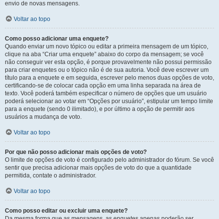
envio de novas mensagens.
Voltar ao topo
Como posso adicionar uma enquete?
Quando enviar um novo tópico ou editar a primeira mensagem de um tópico,
clique na aba “Criar uma enquete” abaixo do corpo da mensagem; se você
não conseguir ver esta opção, é porque provavelmente não possui permissão
para criar enquetes ou o tópico não é de sua autoria. Você deve escrever um
título para a enquete e em seguida, escrever pelo menos duas opções de voto,
certificando-se de colocar cada opção em uma linha separada na área de
texto. Você poderá também especificar o número de opções que um usuário
poderá selecionar ao votar em “Opções por usuário”, estipular um tempo limite
para a enquete (sendo 0 ilimitado), e por último a opção de permitir aos
usuários a mudança de voto.
Voltar ao topo
Por que não posso adicionar mais opções de voto?
O limite de opções de voto é configurado pelo administrador do fórum. Se você
sentir que precisa adicionar mais opções de voto do que a quantidade
permitida, contate o administrador.
Voltar ao topo
Como posso editar ou excluir uma enquete?
Da mesma forma que as mensagens, as enquetes apenas poderão ser