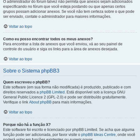
O administrador do fórum talvez não permita que anexos sejam adicionados
especificando no fórum que você esteja postando ou que apenas certos
grupos possam adicionar anexos. Se você não tem certeza sobre o que pode
ser enviado, contate o administrador para maiores informações.
Voltar ao topo
Como eu posso encontrar todos os meus anexos?
Para encontrar a lista de anexos que você enviou, vá ao seu painel de
controle do usuário e siga os links para a área de anexos desejada.
Voltar ao topo
Sobre o Sistema phpBB3
Quem escreveu o phpBB?
Este software (em sua forma não modificada) é produzido, publicado e com
direitos reservados a
phpBB Limited
. Está disponível sob a licença GNU
General Public Licence 2 (GPL-2.0) e pode ser distribuído gratuitamente.
Verifique o link
About phpBB
para mais informações.
Voltar ao topo
Porque não há a função X?
Este software foi escrito e licenciado por phpBB Limited. Se acha que alguma
função pode ser adicionada, por favor visite o
phpBB Ideas Centre
, onde você
poderá votar em funcões existentes ou sugerir novas.