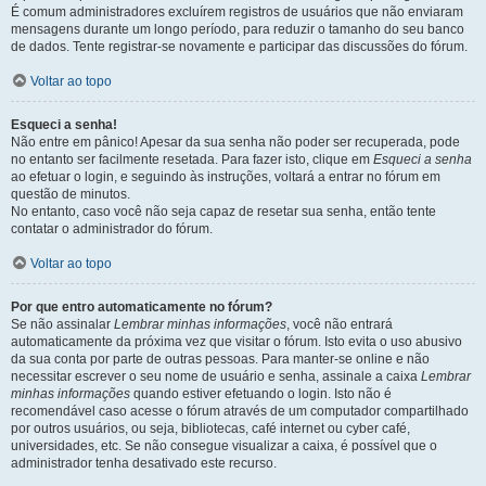
É comum administradores excluírem registros de usuários que não enviaram
mensagens durante um longo período, para reduzir o tamanho do seu banco
de dados. Tente registrar-se novamente e participar das discussões do fórum.
Voltar ao topo
Esqueci a senha!
Não entre em pânico! Apesar da sua senha não poder ser recuperada, pode
no entanto ser facilmente resetada. Para fazer isto, clique em
Esqueci a senha
ao efetuar o login, e seguindo às instruções, voltará a entrar no fórum em
questão de minutos.
No entanto, caso você não seja capaz de resetar sua senha, então tente
contatar o administrador do fórum.
Voltar ao topo
Por que entro automaticamente no fórum?
Se não assinalar
Lembrar minhas informações
, você não entrará
automaticamente da próxima vez que visitar o fórum. Isto evita o uso abusivo
da sua conta por parte de outras pessoas. Para manter-se online e não
necessitar escrever o seu nome de usuário e senha, assinale a caixa
Lembrar
minhas informações
quando estiver efetuando o login. Isto não é
recomendável caso acesse o fórum através de um computador compartilhado
por outros usuários, ou seja, bibliotecas, café internet ou cyber café,
universidades, etc. Se não consegue visualizar a caixa, é possível que o
administrador tenha desativado este recurso.