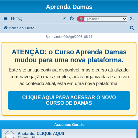
Aprenda Damas
FAQ
P
Índice do Curso
e
Bem-vindo: 09/Ago/2026, 08:17
s
ATENÇÃO: o Curso Aprenda Damas
q
u
mudou para uma nova plataforma.
i
Este site antigo continua disponível, mas o curso atualizado,
s
com navegação mais simples, aulas organizadas e acesso
a
ao conteúdo atual, está em uma nova plataforma.
r
CLIQUE AQUI PARA ACESSAR O NOVO
CURSO DE DAMAS
Assuntos Gerais
Visitante: CLIQUE AQUI!
Tópicos:
10