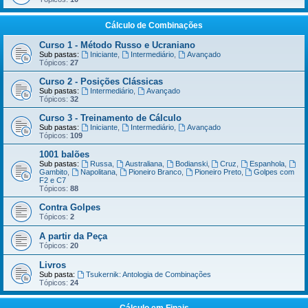
Cálculo de Combinações
Curso 1 - Método Russo e Ucraniano
Sub pastas:
Iniciante
,
Intermediário
,
Avançado
Tópicos:
27
Curso 2 - Posições Clássicas
Sub pastas:
Intermediário
,
Avançado
Tópicos:
32
Curso 3 - Treinamento de Cálculo
Sub pastas:
Iniciante
,
Intermediário
,
Avançado
Tópicos:
109
1001 balões
Sub pastas:
Russa
,
Australiana
,
Bodianski
,
Cruz
,
Espanhola
,
Gambito
,
Napolitana
,
Pioneiro Branco
,
Pioneiro Preto
,
Golpes com
F2 e C7
Tópicos:
88
Contra Golpes
Tópicos:
2
A partir da Peça
Tópicos:
20
Livros
Sub pasta:
Tsukernik: Antologia de Combinações
Tópicos:
24