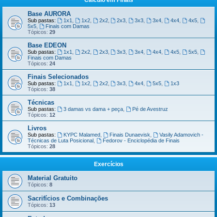
Cálculo em Finais
Base AURORA
Sub pastas:
1x1
,
1x2
,
2x2
,
2x3
,
3x3
,
3x4
,
4x4
,
4x5
,
5x5
,
Finais com Damas
Tópicos:
29
Base EDEON
Sub pastas:
1x1
,
2x2
,
2x3
,
3x3
,
3x4
,
4x4
,
4x5
,
5x5
,
Finais com Damas
Tópicos:
24
Finais Selecionados
Sub pastas:
1x1
,
1x2
,
2x2
,
3x3
,
4x4
,
5x5
,
1x3
Tópicos:
38
Técnicas
Sub pastas:
3 damas vs dama + peça
,
Pé de Avestruz
Tópicos:
12
Livros
Sub pastas:
KYPC Malamed
,
Finais Dunaevisk
,
Vasily Adamovich -
Técnicas de Luta Posicional
,
Fedorov - Enciclopédia de Finais
Tópicos:
28
Exercícios
Material Gratuito
Tópicos:
8
Sacrifícios e Combinações
Tópicos:
13