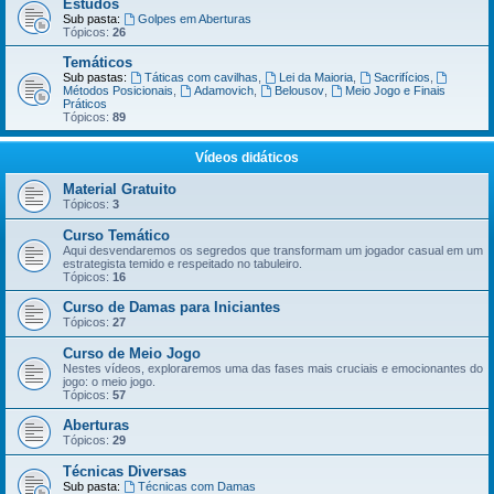
Estudos
Sub pasta:
Golpes em Aberturas
Tópicos:
26
Temáticos
Sub pastas:
Táticas com cavilhas
,
Lei da Maioria
,
Sacrifícios
,
Métodos Posicionais
,
Adamovich
,
Belousov
,
Meio Jogo e Finais
Práticos
Tópicos:
89
Vídeos didáticos
Material Gratuito
Tópicos:
3
Curso Temático
Aqui desvendaremos os segredos que transformam um jogador casual em um
estrategista temido e respeitado no tabuleiro.
Tópicos:
16
Curso de Damas para Iniciantes
Tópicos:
27
Curso de Meio Jogo
Nestes vídeos, exploraremos uma das fases mais cruciais e emocionantes do
jogo: o meio jogo.
Tópicos:
57
Aberturas
Tópicos:
29
Técnicas Diversas
Sub pasta:
Técnicas com Damas