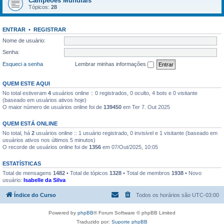
Campeões Mundiais
Tópicos:
28
ENTRAR
•
REGISTRAR
Nome de usuário:
Senha:
Esqueci a senha
Lembrar minhas informações
QUEM ESTE AQUI
No total estiveram
4
usuários online :: 0 registrados, 0 oculto, 4 bots e 0 visitante
(baseado em usuários ativos hoje)
O maior número de usuários online foi de
139450
em Ter 7. Out 2025
QUEM ESTÁ ONLINE
No total, há
2
usuários online :: 1 usuário registrado, 0 invisivel e 1 visitante (baseado em
usuários ativos nos últimos 5 minutos)
O recorde de usuários online foi de
1356
em 07/Out/2025, 10:05
ESTATÍSTICAS
Total de mensagens
1482
• Total de tópicos
1328
• Total de membros
1938
• Novo
usuário:
Isabelle da Silva
Índice do Curso
Todos os horários são
UTC-03:00
Powered by
phpBB
® Forum Software © phpBB Limited
Traduzido por:
Suporte phpBB