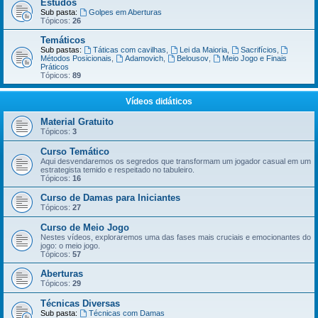
Estudos
Sub pasta:
Golpes em Aberturas
Tópicos:
26
Temáticos
Sub pastas:
Táticas com cavilhas
,
Lei da Maioria
,
Sacrifícios
,
Métodos Posicionais
,
Adamovich
,
Belousov
,
Meio Jogo e Finais
Práticos
Tópicos:
89
Vídeos didáticos
Material Gratuito
Tópicos:
3
Curso Temático
Aqui desvendaremos os segredos que transformam um jogador casual em um
estrategista temido e respeitado no tabuleiro.
Tópicos:
16
Curso de Damas para Iniciantes
Tópicos:
27
Curso de Meio Jogo
Nestes vídeos, exploraremos uma das fases mais cruciais e emocionantes do
jogo: o meio jogo.
Tópicos:
57
Aberturas
Tópicos:
29
Técnicas Diversas
Sub pasta:
Técnicas com Damas