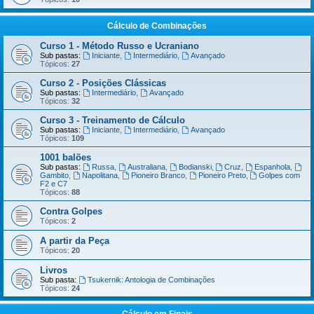
Cálculo de Combinações
Curso 1 - Método Russo e Ucraniano
Sub pastas:
Iniciante
,
Intermediário
,
Avançado
Tópicos:
27
Curso 2 - Posições Clássicas
Sub pastas:
Intermediário
,
Avançado
Tópicos:
32
Curso 3 - Treinamento de Cálculo
Sub pastas:
Iniciante
,
Intermediário
,
Avançado
Tópicos:
109
1001 balões
Sub pastas:
Russa
,
Australiana
,
Bodianski
,
Cruz
,
Espanhola
,
Gambito
,
Napolitana
,
Pioneiro Branco
,
Pioneiro Preto
,
Golpes com
F2 e C7
Tópicos:
88
Contra Golpes
Tópicos:
2
A partir da Peça
Tópicos:
20
Livros
Sub pasta:
Tsukernik: Antologia de Combinações
Tópicos:
24