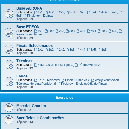
Cálculo em Finais
Base AURORA
Sub pastas:
1x1
,
1x2
,
2x2
,
2x3
,
3x3
,
3x4
,
4x4
,
4x5
,
5x5
,
Finais com Damas
Tópicos:
29
Base EDEON
Sub pastas:
1x1
,
2x2
,
2x3
,
3x3
,
3x4
,
4x4
,
4x5
,
5x5
,
Finais com Damas
Tópicos:
24
Finais Selecionados
Sub pastas:
1x1
,
1x2
,
2x2
,
3x3
,
4x4
,
5x5
,
1x3
Tópicos:
38
Técnicas
Sub pastas:
3 damas vs dama + peça
,
Pé de Avestruz
Tópicos:
12
Livros
Sub pastas:
KYPC Malamed
,
Finais Dunaevisk
,
Vasily Adamovich -
Técnicas de Luta Posicional
,
Fedorov - Enciclopédia de Finais
Tópicos:
28
Exercícios
Material Gratuito
Tópicos:
8
Sacrifícios e Combinações
Tópicos:
13