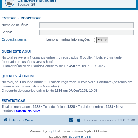
Campeões Mundiais
Tópicos:
28
ENTRAR
•
REGISTRAR
Nome de usuário:
Senha:
Esqueci a senha
Lembrar minhas informações
QUEM ESTE AQUI
No total estiveram
4
usuários online :: 0 registrados, 0 oculto, 4 bots e 0 visitante
(baseado em usuários ativos hoje)
O maior número de usuários online foi de
139450
em Ter 7. Out 2025
QUEM ESTÁ ONLINE
No total, há
1
usuário online :: 0 usuário registrado, 0 invisivel e 1 visitante (baseado em
usuários ativos nos últimos 5 minutos)
O recorde de usuários online foi de
1356
em 07/Out/2025, 10:05
ESTATÍSTICAS
Total de mensagens
1482
• Total de tópicos
1328
• Total de membros
1938
• Novo
usuário:
Isabelle da Silva
Índice do Curso
Todos os horários são
UTC-03:00
Powered by
phpBB
® Forum Software © phpBB Limited
Traduzido por:
Suporte phpBB