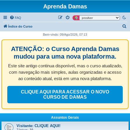
Aprenda Damas
FAQ
P
Índice do Curso
e
Bem-vindo: 09/Ago/2026, 07:13
s
ATENÇÃO: o Curso Aprenda Damas
q
u
mudou para uma nova plataforma.
i
Este site antigo continua disponível, mas o curso atualizado,
s
com navegação mais simples, aulas organizadas e acesso
a
ao conteúdo atual, está em uma nova plataforma.
r
CLIQUE AQUI PARA ACESSAR O NOVO
CURSO DE DAMAS
Assuntos Gerais
Visitante: CLIQUE AQUI!
Tópicos:
10