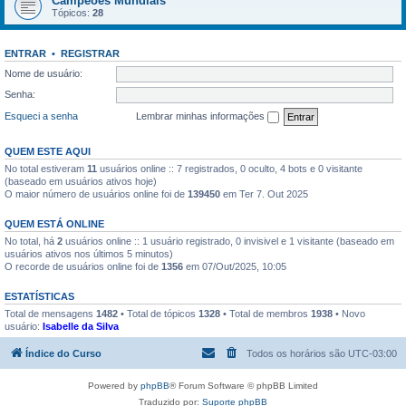
Campeões Mundiais
Tópicos:
28
ENTRAR
•
REGISTRAR
Nome de usuário:
Senha:
Esqueci a senha
Lembrar minhas informações
QUEM ESTE AQUI
No total estiveram
11
usuários online :: 7 registrados, 0 oculto, 4 bots e 0 visitante
(baseado em usuários ativos hoje)
O maior número de usuários online foi de
139450
em Ter 7. Out 2025
QUEM ESTÁ ONLINE
No total, há
2
usuários online :: 1 usuário registrado, 0 invisivel e 1 visitante (baseado em
usuários ativos nos últimos 5 minutos)
O recorde de usuários online foi de
1356
em 07/Out/2025, 10:05
ESTATÍSTICAS
Total de mensagens
1482
• Total de tópicos
1328
• Total de membros
1938
• Novo
usuário:
Isabelle da Silva
Índice do Curso
Todos os horários são
UTC-03:00
Powered by
phpBB
® Forum Software © phpBB Limited
Traduzido por:
Suporte phpBB