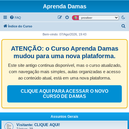
Aprenda Damas
FAQ
P
Índice do Curso
e
Bem-vindo: 07/Ago/2026, 19:43
s
ATENÇÃO: o Curso Aprenda Damas
q
u
mudou para uma nova plataforma.
i
Este site antigo continua disponível, mas o curso atualizado,
s
com navegação mais simples, aulas organizadas e acesso
a
ao conteúdo atual, está em uma nova plataforma.
r
CLIQUE AQUI PARA ACESSAR O NOVO
CURSO DE DAMAS
Assuntos Gerais
Visitante: CLIQUE AQUI!
Tópicos:
10