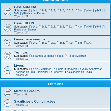
Cálculo em Finais
Base AURORA
Sub pastas:
1x1
,
1x2
,
2x2
,
2x3
,
3x3
,
3x4
,
4x4
,
4x5
,
5x5
,
Finais com Damas
Tópicos:
29
Base EDEON
Sub pastas:
1x1
,
2x2
,
2x3
,
3x3
,
3x4
,
4x4
,
4x5
,
5x5
,
Finais com Damas
Tópicos:
24
Finais Selecionados
Sub pastas:
1x1
,
1x2
,
2x2
,
3x3
,
4x4
,
5x5
,
1x3
Tópicos:
38
Técnicas
Sub pastas:
3 damas vs dama + peça
,
Pé de Avestruz
Tópicos:
12
Livros
Sub pastas:
KYPC Malamed
,
Finais Dunaevisk
,
Vasily Adamovich -
Técnicas de Luta Posicional
,
Fedorov - Enciclopédia de Finais
Tópicos:
28
Exercícios
Material Gratuito
Tópicos:
8
Sacrifícios e Combinações
Tópicos:
13