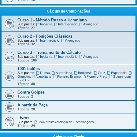
Cálculo de Combinações
Curso 1 - Método Russo e Ucraniano
Sub pastas:
Iniciante
,
Intermediário
,
Avançado
Tópicos:
27
Curso 2 - Posições Clássicas
Sub pastas:
Intermediário
,
Avançado
Tópicos:
32
Curso 3 - Treinamento de Cálculo
Sub pastas:
Iniciante
,
Intermediário
,
Avançado
Tópicos:
109
1001 balões
Sub pastas:
Russa
,
Australiana
,
Bodianski
,
Cruz
,
Espanhola
,
Gambito
,
Napolitana
,
Pioneiro Branco
,
Pioneiro Preto
,
Golpes com
F2 e C7
Tópicos:
88
Contra Golpes
Tópicos:
2
A partir da Peça
Tópicos:
20
Livros
Sub pasta:
Tsukernik: Antologia de Combinações
Tópicos:
24