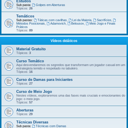
Estudos
Sub pasta:
Golpes em Aberturas
Tópicos:
26
Temáticos
Sub pastas:
Táticas com cavilhas
,
Lei da Maioria
,
Sacrifícios
,
Métodos Posicionais
,
Adamovich
,
Belousov
,
Meio Jogo e Finais
Práticos
Tópicos:
89
Vídeos didáticos
Material Gratuito
Tópicos:
3
Curso Temático
Aqui desvendaremos os segredos que transformam um jogador casual em um
estrategista temido e respeitado no tabuleiro.
Tópicos:
16
Curso de Damas para Iniciantes
Tópicos:
27
Curso de Meio Jogo
Nestes vídeos, exploraremos uma das fases mais cruciais e emocionantes do
jogo: o meio jogo.
Tópicos:
57
Aberturas
Tópicos:
29
Técnicas Diversas
Sub pasta:
Técnicas com Damas