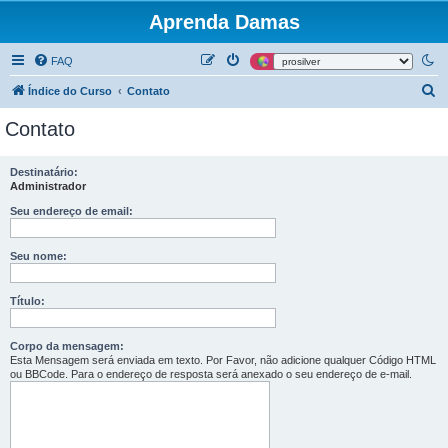
Aprenda Damas
FAQ
P
Índice do Curso
Contato
e
Contato
s
q
Destinatário:
Administrador
u
i
Seu endereço de email:
s
Seu nome:
a
r
Título:
Corpo da mensagem:
Esta Mensagem será enviada em texto. Por Favor, não adicione qualquer Código HTML
ou BBCode. Para o endereço de resposta será anexado o seu endereço de e-mail.