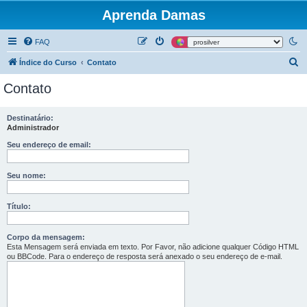
Aprenda Damas
FAQ
P
Índice do Curso
Contato
e
Contato
s
q
Destinatário:
Administrador
u
i
Seu endereço de email:
s
Seu nome:
a
r
Título:
Corpo da mensagem:
Esta Mensagem será enviada em texto. Por Favor, não adicione qualquer Código HTML
ou BBCode. Para o endereço de resposta será anexado o seu endereço de e-mail.