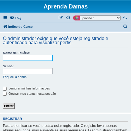
Aprenda Damas
FAQ
P
Índice do Curso
e
O administrador exige que você esteja registrado e
s
autenticado para visualizar perfis.
q
Nome de usuário:
u
i
Senha:
s
a
Esqueci a senha
r
Lembrar minhas informações
Ocultar meu status nesta sessão
REGISTRAR
Para autenticar-se você precisa estar registrado. O registro leva apenas
alguns segundos, mas aumenta as suas permissões. O administrador também