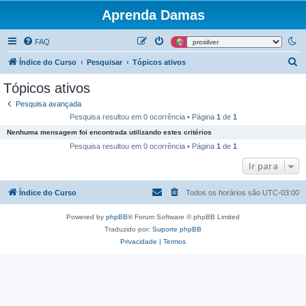
Aprenda Damas
FAQ
P
Índice do Curso
Pesquisar
Tópicos ativos
e
Tópicos ativos
s
Pesquisa avançada
q
Pesquisa resultou em 0 ocorrência • Página
1
de
1
u
Nenhuma mensagem foi encontrada utilizando estes critérios
i
Pesquisa resultou em 0 ocorrência • Página
1
de
1
s
Ir para
a
Índice do Curso
Todos os horários são
UTC-03:00
r
Powered by
phpBB
® Forum Software © phpBB Limited
Traduzido por:
Suporte phpBB
Privacidade
|
Termos