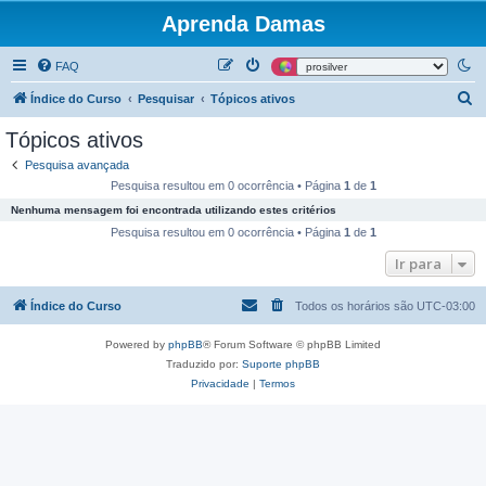
Aprenda Damas
FAQ
P
Índice do Curso
Pesquisar
Tópicos ativos
e
Tópicos ativos
s
Pesquisa avançada
q
Pesquisa resultou em 0 ocorrência • Página
1
de
1
u
Nenhuma mensagem foi encontrada utilizando estes critérios
i
Pesquisa resultou em 0 ocorrência • Página
1
de
1
s
Ir para
a
Índice do Curso
Todos os horários são
UTC-03:00
r
Powered by
phpBB
® Forum Software © phpBB Limited
Traduzido por:
Suporte phpBB
Privacidade
|
Termos