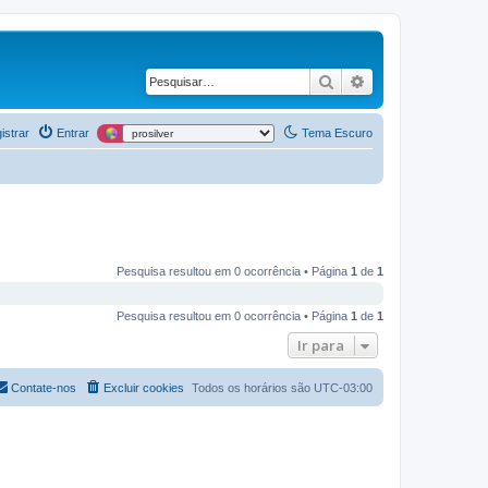
Pesquisar
Pesquisa avança
istrar
Entrar
Tema Escuro
Pesquisa resultou em 0 ocorrência • Página
1
de
1
Pesquisa resultou em 0 ocorrência • Página
1
de
1
Ir para
Contate-nos
Excluir cookies
Todos os horários são
UTC-03:00