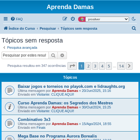
Aprenda Damas
FAQ
P
Índice do Curso
Pesquisar
Tópicos sem resposta
e
Tópicos sem resposta
s
Pesquisa avançada
q
Pesquisar
Pesquisa avançada
u
Página
1
de
14
1
2
3
4
5
14
Pr
Pesquisa resultou em 347 ocorrências
i
…
s
Tópicos
a
Baixar jogos e torneios no playok.com e lidraughts.org
r
Última mensagem por
Aprenda Damas
«
20/Jun/2025, 15:16
Enviado em
Visitante: CLIQUE AQUI!
Curso Aprenda Damas: os Segredos dos Mestres
Última mensagem por
Aprenda Damas
«
30/Out/2024, 15:25
Enviado em
Visitante: CLIQUE AQUI!
Combinativo 3x3
Última mensagem por
Aprenda Damas
«
15/Ago/2024, 18:55
Enviado em
Finais
Mega Base no Programa Aurora Borealis