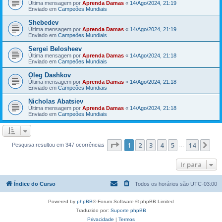
Última mensagem por
Aprenda Damas
«
14/Ago/2024, 21:19
Enviado em
Campeões Mundiais
Shebedev
Última mensagem por
Aprenda Damas
«
14/Ago/2024, 21:19
Enviado em
Campeões Mundiais
Sergei Belosheev
Última mensagem por
Aprenda Damas
«
14/Ago/2024, 21:18
Enviado em
Campeões Mundiais
Oleg Dashkov
Última mensagem por
Aprenda Damas
«
14/Ago/2024, 21:18
Enviado em
Campeões Mundiais
Nicholas Abatsiev
Última mensagem por
Aprenda Damas
«
14/Ago/2024, 21:18
Enviado em
Campeões Mundiais
Página
1
de
14
1
2
3
4
5
14
Pr
Pesquisa resultou em 347 ocorrências
…
Ir para
Índice do Curso
Todos os horários são
UTC-03:00
Powered by
phpBB
® Forum Software © phpBB Limited
Traduzido por:
Suporte phpBB
Privacidade
|
Termos