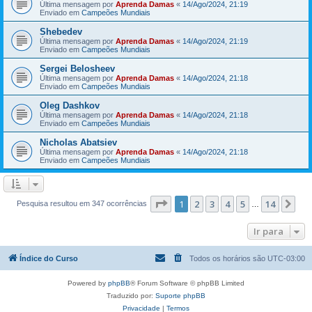
Última mensagem por
Aprenda Damas
«
14/Ago/2024, 21:19
Enviado em
Campeões Mundiais
Shebedev
Última mensagem por
Aprenda Damas
«
14/Ago/2024, 21:19
Enviado em
Campeões Mundiais
Sergei Belosheev
Última mensagem por
Aprenda Damas
«
14/Ago/2024, 21:18
Enviado em
Campeões Mundiais
Oleg Dashkov
Última mensagem por
Aprenda Damas
«
14/Ago/2024, 21:18
Enviado em
Campeões Mundiais
Nicholas Abatsiev
Última mensagem por
Aprenda Damas
«
14/Ago/2024, 21:18
Enviado em
Campeões Mundiais
Página
1
de
14
1
2
3
4
5
14
Pr
Pesquisa resultou em 347 ocorrências
…
Ir para
Índice do Curso
Todos os horários são
UTC-03:00
Powered by
phpBB
® Forum Software © phpBB Limited
Traduzido por:
Suporte phpBB
Privacidade
|
Termos