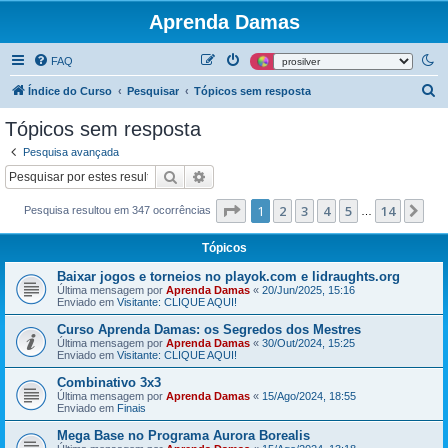
Aprenda Damas
FAQ
P
Índice do Curso
Pesquisar
Tópicos sem resposta
e
Tópicos sem resposta
s
Pesquisa avançada
q
Pesquisar
Pesquisa avançada
u
Página
1
de
14
1
2
3
4
5
14
Pr
Pesquisa resultou em 347 ocorrências
i
…
s
Tópicos
a
Baixar jogos e torneios no playok.com e lidraughts.org
r
Última mensagem por
Aprenda Damas
«
20/Jun/2025, 15:16
Enviado em
Visitante: CLIQUE AQUI!
Curso Aprenda Damas: os Segredos dos Mestres
Última mensagem por
Aprenda Damas
«
30/Out/2024, 15:25
Enviado em
Visitante: CLIQUE AQUI!
Combinativo 3x3
Última mensagem por
Aprenda Damas
«
15/Ago/2024, 18:55
Enviado em
Finais
Mega Base no Programa Aurora Borealis