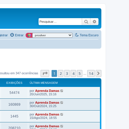
Pesquisar
Pesquisa avança
istrar
Entrar
Tema Escuro
Página
1
de
14
1
2
3
4
5
14
Próximo
esultou em 347 ocorrências
…
EXIBIÇÕES
ÚLTIMA MENSAGEM
por
Aprenda Damas
54474
20/Jun/2025, 15:16
por
Aprenda Damas
160869
30/Out/2024, 15:25
por
Aprenda Damas
1445
15/Ago/2024, 18:55
por
Aprenda Damas
208210