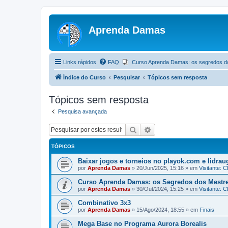
Aprenda Damas
Links rápidos
FAQ
Curso Aprenda Damas: os segredos d
Índice do Curso
Pesquisar
Tópicos sem resposta
Tópicos sem resposta
Pesquisa avançada
Pesquisar
Pesquisa avançada
TÓPICOS
Baixar jogos e torneios no playok.com e lidrau
por
Aprenda Damas
»
20/Jun/2025, 15:16
» em
Visitante:
Curso Aprenda Damas: os Segredos dos Mestr
por
Aprenda Damas
»
30/Out/2024, 15:25
» em
Visitante:
Combinativo 3x3
por
Aprenda Damas
»
15/Ago/2024, 18:55
» em
Finais
Mega Base no Programa Aurora Borealis