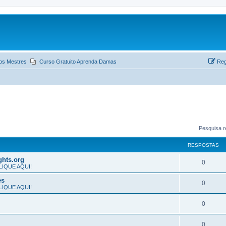
os Mestres
Curso Gratuito Aprenda Damas
Reg
Pesquisa r
RESPOSTAS
ghts.org
0
 CLIQUE AQUI!
es
0
 CLIQUE AQUI!
0
0