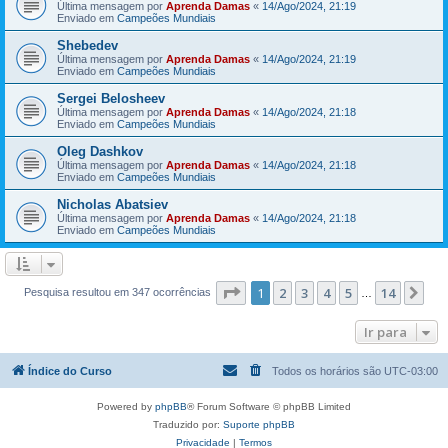
Última mensagem por
Aprenda Damas
«
14/Ago/2024, 21:19
Enviado em
Campeões Mundiais
Shebedev
Última mensagem por
Aprenda Damas
«
14/Ago/2024, 21:19
Enviado em
Campeões Mundiais
Sergei Belosheev
Última mensagem por
Aprenda Damas
«
14/Ago/2024, 21:18
Enviado em
Campeões Mundiais
Oleg Dashkov
Última mensagem por
Aprenda Damas
«
14/Ago/2024, 21:18
Enviado em
Campeões Mundiais
Nicholas Abatsiev
Última mensagem por
Aprenda Damas
«
14/Ago/2024, 21:18
Enviado em
Campeões Mundiais
Página
1
de
14
1
2
3
4
5
14
Pr
Pesquisa resultou em 347 ocorrências
…
Ir para
Índice do Curso
Todos os horários são
UTC-03:00
Powered by
phpBB
® Forum Software © phpBB Limited
Traduzido por:
Suporte phpBB
Privacidade
|
Termos