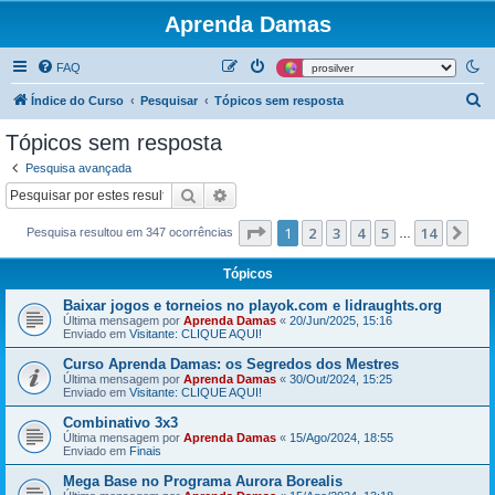
Aprenda Damas
FAQ
P
Índice do Curso
Pesquisar
Tópicos sem resposta
e
Tópicos sem resposta
s
Pesquisa avançada
q
Pesquisar
Pesquisa avançada
u
Página
1
de
14
1
2
3
4
5
14
Pr
Pesquisa resultou em 347 ocorrências
i
…
s
Tópicos
a
Baixar jogos e torneios no playok.com e lidraughts.org
r
Última mensagem por
Aprenda Damas
«
20/Jun/2025, 15:16
Enviado em
Visitante: CLIQUE AQUI!
Curso Aprenda Damas: os Segredos dos Mestres
Última mensagem por
Aprenda Damas
«
30/Out/2024, 15:25
Enviado em
Visitante: CLIQUE AQUI!
Combinativo 3x3
Última mensagem por
Aprenda Damas
«
15/Ago/2024, 18:55
Enviado em
Finais
Mega Base no Programa Aurora Borealis