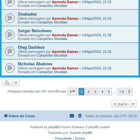
Última mensagem por
Aprenda Damas
«
14/Ago/2024, 21:19
Enviado em
Campeões Mundiais
Shebedev
Última mensagem por
Aprenda Damas
«
14/Ago/2024, 21:19
Enviado em
Campeões Mundiais
Sergei Belosheev
Última mensagem por
Aprenda Damas
«
14/Ago/2024, 21:18
Enviado em
Campeões Mundiais
Oleg Dashkov
Última mensagem por
Aprenda Damas
«
14/Ago/2024, 21:18
Enviado em
Campeões Mundiais
Nicholas Abatsiev
Última mensagem por
Aprenda Damas
«
14/Ago/2024, 21:18
Enviado em
Campeões Mundiais
Página
1
de
14
1
2
3
4
5
14
Pr
Pesquisa resultou em 347 ocorrências
…
Ir para
Índice do Curso
Todos os horários são
UTC-03:00
Powered by
phpBB
® Forum Software © phpBB Limited
Traduzido por:
Suporte phpBB
Privacidade
|
Termos