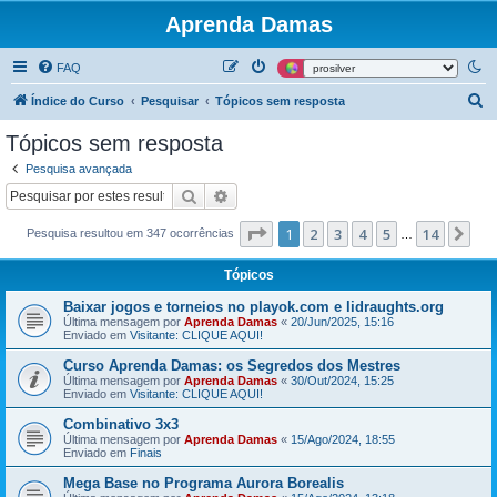
Aprenda Damas
FAQ
P
Índice do Curso
Pesquisar
Tópicos sem resposta
e
Tópicos sem resposta
s
Pesquisa avançada
q
Pesquisar
Pesquisa avançada
u
Página
1
de
14
1
2
3
4
5
14
Pr
Pesquisa resultou em 347 ocorrências
i
…
s
Tópicos
a
Baixar jogos e torneios no playok.com e lidraughts.org
r
Última mensagem por
Aprenda Damas
«
20/Jun/2025, 15:16
Enviado em
Visitante: CLIQUE AQUI!
Curso Aprenda Damas: os Segredos dos Mestres
Última mensagem por
Aprenda Damas
«
30/Out/2024, 15:25
Enviado em
Visitante: CLIQUE AQUI!
Combinativo 3x3
Última mensagem por
Aprenda Damas
«
15/Ago/2024, 18:55
Enviado em
Finais
Mega Base no Programa Aurora Borealis