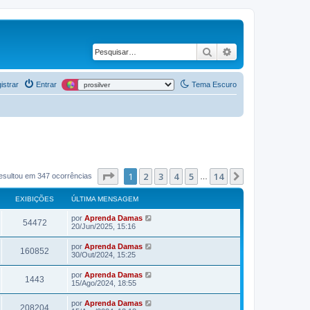
Pesquisar
Pesquisa avança
istrar
Entrar
Tema Escuro
Página
1
de
14
1
2
3
4
5
14
Próximo
esultou em 347 ocorrências
…
EXIBIÇÕES
ÚLTIMA MENSAGEM
por
Aprenda Damas
54472
20/Jun/2025, 15:16
por
Aprenda Damas
160852
30/Out/2024, 15:25
por
Aprenda Damas
1443
15/Ago/2024, 18:55
por
Aprenda Damas
208204