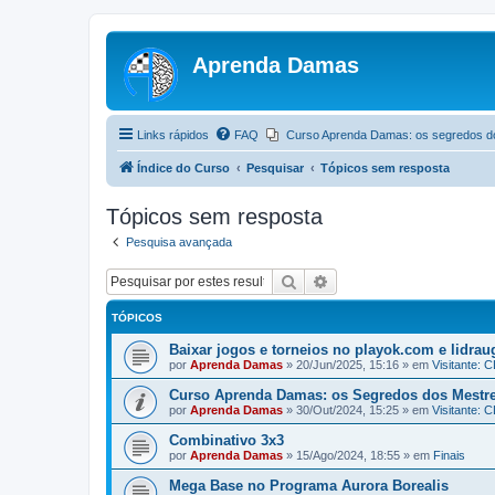
Aprenda Damas
Links rápidos
FAQ
Curso Aprenda Damas: os segredos d
Índice do Curso
Pesquisar
Tópicos sem resposta
Tópicos sem resposta
Pesquisa avançada
Pesquisar
Pesquisa avançada
TÓPICOS
Baixar jogos e torneios no playok.com e lidrau
por
Aprenda Damas
»
20/Jun/2025, 15:16
» em
Visitante:
Curso Aprenda Damas: os Segredos dos Mestr
por
Aprenda Damas
»
30/Out/2024, 15:25
» em
Visitante:
Combinativo 3x3
por
Aprenda Damas
»
15/Ago/2024, 18:55
» em
Finais
Mega Base no Programa Aurora Borealis