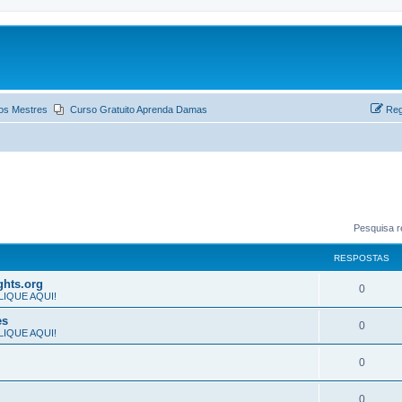
os Mestres
Curso Gratuito Aprenda Damas
Reg
Pesquisa r
RESPOSTAS
ghts.org
0
 CLIQUE AQUI!
es
0
 CLIQUE AQUI!
0
0