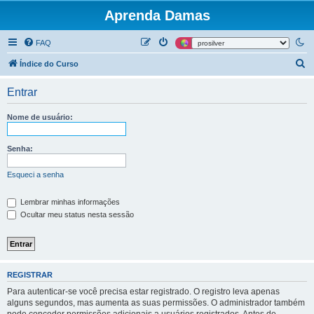
Aprenda Damas
FAQ
P
Índice do Curso
e
Entrar
s
q
Nome de usuário:
u
i
Senha:
s
Esqueci a senha
a
r
Lembrar minhas informações
Ocultar meu status nesta sessão
REGISTRAR
Para autenticar-se você precisa estar registrado. O registro leva apenas
alguns segundos, mas aumenta as suas permissões. O administrador também
pode conceder permissões adicionais a usuários registrados. Antes de