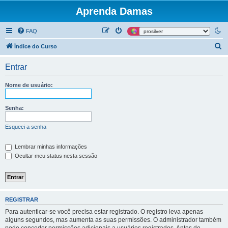
Aprenda Damas
FAQ
P
Índice do Curso
e
Entrar
s
q
Nome de usuário:
u
i
Senha:
s
Esqueci a senha
a
r
Lembrar minhas informações
Ocultar meu status nesta sessão
REGISTRAR
Para autenticar-se você precisa estar registrado. O registro leva apenas
alguns segundos, mas aumenta as suas permissões. O administrador também
pode conceder permissões adicionais a usuários registrados. Antes de