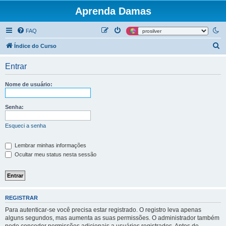
Aprenda Damas
FAQ
P
Índice do Curso
e
Entrar
s
q
Nome de usuário:
u
i
Senha:
s
Esqueci a senha
a
r
Lembrar minhas informações
Ocultar meu status nesta sessão
REGISTRAR
Para autenticar-se você precisa estar registrado. O registro leva apenas
alguns segundos, mas aumenta as suas permissões. O administrador também
pode conceder permissões adicionais a usuários registrados. Antes de