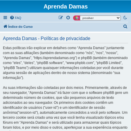
Aprenda Damas
FAQ
P
Índice do Curso
e
Aprenda Damas - Políticas de privacidade
s
q
Estas políticas irão explicar em detalhes como “Aprenda Damas” juntamente
com as suas afiliações (também denominado como “nós”, “nos”, “nosso”,
u
“Aprenda Damas”, “https://aprendadamas.org”) e phpBB (também denominado
i
como “eles”, “deles”, “phpBB software”, “www.phpbb.com”, “phpBB Limited”,
“phpBB Teams”) utilizam quaisquer informações coletadas por você durante
s
alguma sessão de aplicações dentro de nosso sistema (denominado “sua
a
informação”).
r
As suas informações são coletadas por dois meios. Primeiramente, através de
seu navegador, “Aprenda Damas” irá fazer com que o software phpBB gere um
determinado número de cookies, que são pequenos arquivos de texto
adicionados ao seu navegador. Os primeiros dois cookies contêm um
identificador de usuários (“user-id”) e um identificador de sessão
anônima(“session-id”), automaticamente concedidos a você pelo software. Um
terceiro cookie será criado uma vez que você tenha visualizado tópicos e/ou
fóruns em “Aprenda Damas” e será utilizado para armazenar quais tópicos
foram lidos, e por meio disso e outros, aperfeiçoar a sua experiência enquanto