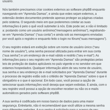
usuário.
Nós também precisamos criar cookies externos ao software phpBB enquanto
navegando em “Aprenda Damas”, e ainda que estes sejam externos, a
extensão destes documentos pretende apenas proteger as páginas criadas
pelo sistema. O segundo meio em que poderemos coletar as suas
informações é pelo o quê você submeter à nós. Este pode ser, e não é limitado
a: postando como um usuário anônimo(“mensagens anônimas”), registrando-
se em “Aprenda Damas” (“sua conta”) e ainda sob as mensagens enviadas
por você após o registro e enquanto feito o login no fórum(“suas mensagens”).
O seu registro estará em exibição sobre um nome de usuário único (“seu
nome de usuário”), uma senha pessoal utilizada para entrar em sua conta
(“sua senha”) e um endereço de e-mail válido e restrito (“seu e-mail”). As
informações para o seu registro em “Aprenda Damas” são protegidas pelas
leis de proteção de dados aplicáveis no país vigente e no servidor em que
estamos hospedados. Qualquer informação além de seu nome de usuário,
sua senha e seu endereço de e-mail solicitados por “Aprenda Damas” durante
o processo de registro estão sob o critédio de “Aprenda Damas” sobre o que é
obrigatório e o que é opcional. Em todo caso, você possui a opção de
selecionar quais informações você deseja que sejam exibidas. E ainda, com o
seu registro você possui a opção de escolher receber ou não os e-mails
automáticos gerados pelo software phpBB.
A sua senha é codificada em nosso banco de dados para uma maior
segurança. Entretanto, não é recomendável que você utilize a mesma senha
para diferentes websites. A sua senha é solicitada para o acesso de seu