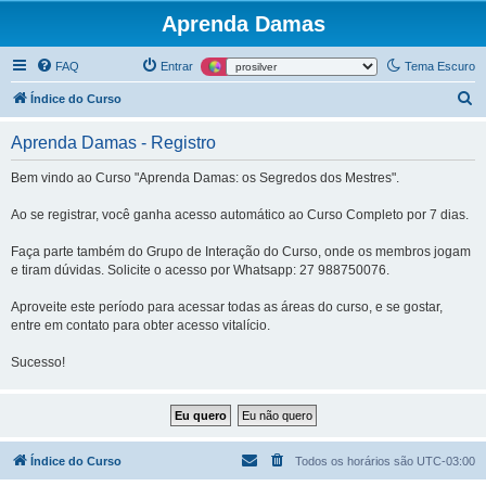
Aprenda Damas
FAQ
Entrar
Tema Escuro
P
Índice do Curso
e
Aprenda Damas - Registro
s
q
Bem vindo ao Curso "Aprenda Damas: os Segredos dos Mestres".
u
Ao se registrar, você ganha acesso automático ao Curso Completo por 7 dias.
i
Faça parte também do Grupo de Interação do Curso, onde os membros jogam
s
e tiram dúvidas. Solicite o acesso por Whatsapp: 27 988750076.
a
Aproveite este período para acessar todas as áreas do curso, e se gostar,
r
entre em contato para obter acesso vitalício.
Sucesso!
Índice do Curso
Todos os horários são
UTC-03:00