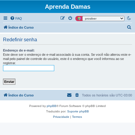
Aprenda Damas
FAQ
P
Índice do Curso
e
Redefinir senha
s
q
Endereço de e-mail:
Este deve ser o endereço de e-mail associado à sua conta. Se você não alterou este e-
u
mail pelo painel de controle do usuário, este é o endereço que você informou ao se
registrar.
i
s
a
r
Índice do Curso
Todos os horários são
UTC-03:00
Powered by
phpBB
® Forum Software © phpBB Limited
Traduzido por:
Suporte phpBB
Privacidade
|
Termos