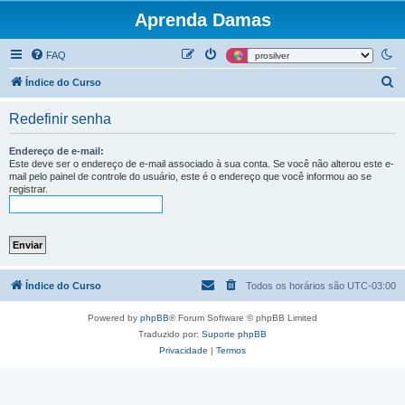
Aprenda Damas
FAQ
P
Índice do Curso
e
Redefinir senha
s
q
Endereço de e-mail:
Este deve ser o endereço de e-mail associado à sua conta. Se você não alterou este e-
u
mail pelo painel de controle do usuário, este é o endereço que você informou ao se
registrar.
i
s
a
r
Índice do Curso
Todos os horários são
UTC-03:00
Powered by
phpBB
® Forum Software © phpBB Limited
Traduzido por:
Suporte phpBB
Privacidade
|
Termos