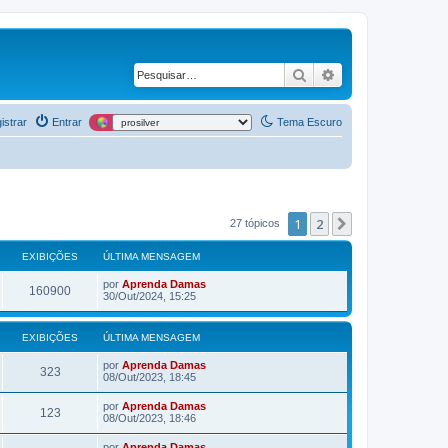
Pesquisar
Pesquisa avança
istrar
Entrar
Tema Escuro
1
2
Próximo
27 tópicos
EXIBIÇÕES
ÚLTIMA MENSAGEM
por
Aprenda Damas
160900
30/Out/2024, 15:25
EXIBIÇÕES
ÚLTIMA MENSAGEM
por
Aprenda Damas
323
08/Out/2023, 18:45
por
Aprenda Damas
123
08/Out/2023, 18:46
por
Aprenda Damas