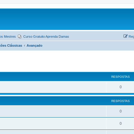
os Mestres
Curso Gratuito Aprenda Damas
Reg
ções Clássicas
Avançado
ar
quisa avançada
RESPOSTAS
0
RESPOSTAS
0
0