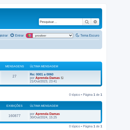
Pesquisar
Pesquisa avança
istrar
Entrar
Tema Escuro
MENSAGENS
ÚLTIMA MENSAGEM
Re: 0001 a 0060
27
V
por
Aprenda Damas
e
21/Out/2023, 23:41
r
ú
l
0 tópico • Página
1
de
1
t
i
m
a
EXIBIÇÕES
ÚLTIMA MENSAGEM
m
e
por
Aprenda Damas
160877
n
30/Out/2024, 15:25
s
a
g
0 tópico • Página
1
de
1
e