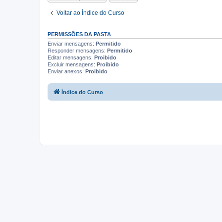
Voltar ao Índice do Curso
PERMISSÕES DA PASTA
Enviar mensagens:
Permitido
Responder mensagens:
Permitido
Editar mensagens:
Proibido
Excluir mensagens:
Proibido
Enviar anexos:
Proibido
Índice do Curso