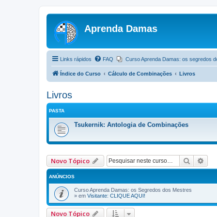
Aprenda Damas
Links rápidos
FAQ
Curso Aprenda Damas: os segredos d
Índice do Curso
Cálculo de Combinações
Livros
Livros
PASTA
Tsukernik: Antologia de Combinações
Pesquis
Pes
Novo Tópico
ANÚNCIOS
Curso Aprenda Damas: os Segredos dos Mestres
» em
Visitante: CLIQUE AQUI!
Novo Tópico