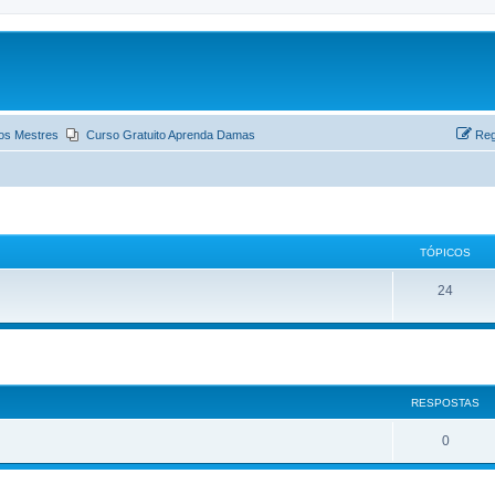
os Mestres
Curso Gratuito Aprenda Damas
Reg
TÓPICOS
24
ar
quisa avançada
RESPOSTAS
0