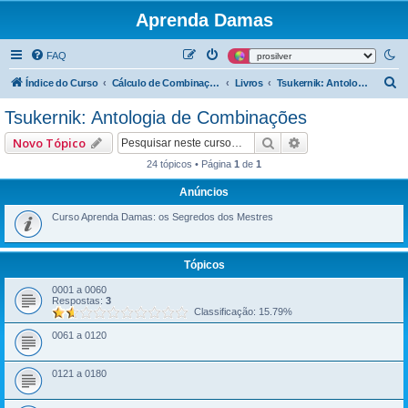
Aprenda Damas
FAQ
P
Índice do Curso
Cálculo de Combinações
Livros
Tsukernik: Antologia de Combinações
e
Tsukernik: Antologia de Combinações
s
Pesquisar
Pesquisa avançad
Novo Tópico
q
24 tópicos • Página
1
de
1
u
Anúncios
i
s
Curso Aprenda Damas: os Segredos dos Mestres
a
r
Tópicos
0001 a 0060
Respostas:
3
Classificação: 15.79%
0061 a 0120
0121 a 0180