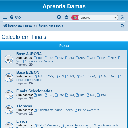
Aprenda Damas
FAQ
P
Índice do Curso
Cálculo em Finais
e
Cálculo em Finais
s
Pasta
q
u
Base AURORA
Sub pastas:
1x1
,
1x2
,
2x2
,
2x3
,
3x3
,
3x4
,
4x4
,
4x5
,
i
5x5
,
Finais com Damas
Tópicos:
29
s
Base EDEON
a
Sub pastas:
1x1
,
2x2
,
2x3
,
3x3
,
3x4
,
4x4
,
4x5
,
5x5
,
Finais com Damas
r
Tópicos:
24
Finais Selecionados
Sub pastas:
1x1
,
1x2
,
2x2
,
3x3
,
4x4
,
5x5
,
1x3
Tópicos:
38
Técnicas
Sub pastas:
3 damas vs dama + peça
,
Pé de Avestruz
Tópicos:
12
Livros
Sub pastas:
KYPC Malamed
,
Finais Dunaevisk
,
Vasily Adamovich -