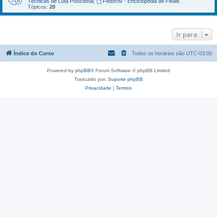
Técnicas de Luta Posicional
,
Fedorov - Enciclopédia de Finais
Tópicos:
28
Ir para
Índice do Curso
Todos os horários são
UTC-03:00
Powered by
phpBB
® Forum Software © phpBB Limited
Traduzido por:
Suporte phpBB
Privacidade
|
Termos