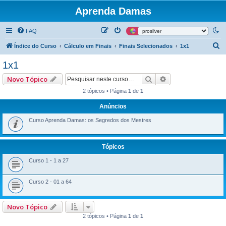
Aprenda Damas
FAQ
P
Índice do Curso
Cálculo em Finais
Finais Selecionados
1x1
e
1x1
s
Pesquisar
Pesquisa avançad
Novo Tópico
q
2 tópicos • Página
1
de
1
u
Anúncios
i
s
Curso Aprenda Damas: os Segredos dos Mestres
a
r
Tópicos
Curso 1 - 1 a 27
Curso 2 - 01 a 64
Novo Tópico
2 tópicos • Página
1
de
1