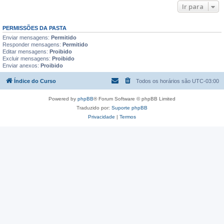
Ir para
PERMISSÕES DA PASTA
Enviar mensagens:
Permitido
Responder mensagens:
Permitido
Editar mensagens:
Proibido
Excluir mensagens:
Proibido
Enviar anexos:
Proibido
Índice do Curso
Todos os horários são
UTC-03:00
Powered by
phpBB
® Forum Software © phpBB Limited
Traduzido por:
Suporte phpBB
Privacidade
|
Termos