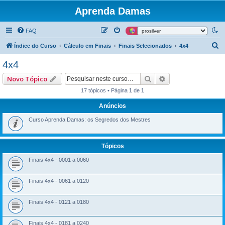
Aprenda Damas
FAQ
P
Índice do Curso
Cálculo em Finais
Finais Selecionados
4x4
e
4x4
s
Pesquisar
Pesquisa avançad
Novo Tópico
q
17 tópicos • Página
1
de
1
u
Anúncios
i
s
Curso Aprenda Damas: os Segredos dos Mestres
a
r
Tópicos
Finais 4x4 - 0001 a 0060
Finais 4x4 - 0061 a 0120
Finais 4x4 - 0121 a 0180
Finais 4x4 - 0181 a 0240