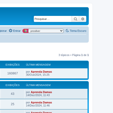
Pesquisar
Pesquisa avança
istrar
Entrar
Tema Escuro
3 tópicos • Página
1
de
1
EXIBIÇÕES
ÚLTIMA MENSAGEM
por
Aprenda Damas
160867
30/Out/2024, 15:25
EXIBIÇÕES
ÚLTIMA MENSAGEM
por
Aprenda Damas
43
14/Dez/2024, 11:43
por
Aprenda Damas
25
14/Dez/2024, 11:46
por
Aprenda Damas