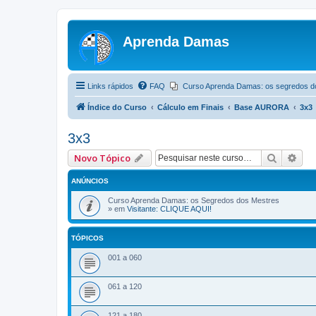
Aprenda Damas
Links rápidos
FAQ
Curso Aprenda Damas: os segredos d
Índice do Curso
Cálculo em Finais
Base AURORA
3x3
3x3
Pesquis
Pes
Novo Tópico
ANÚNCIOS
Curso Aprenda Damas: os Segredos dos Mestres
» em
Visitante: CLIQUE AQUI!
TÓPICOS
001 a 060
061 a 120
121 a 180