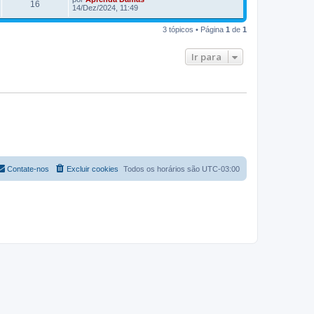
16
14/Dez/2024, 11:49
3 tópicos • Página
1
de
1
Ir para
Contate-nos
Excluir cookies
Todos os horários são
UTC-03:00