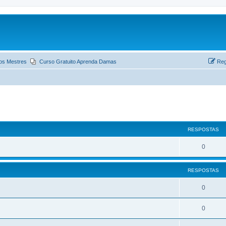
os Mestres
Curso Gratuito Aprenda Damas
Reg
ar
quisa avançada
RESPOSTAS
0
RESPOSTAS
0
0