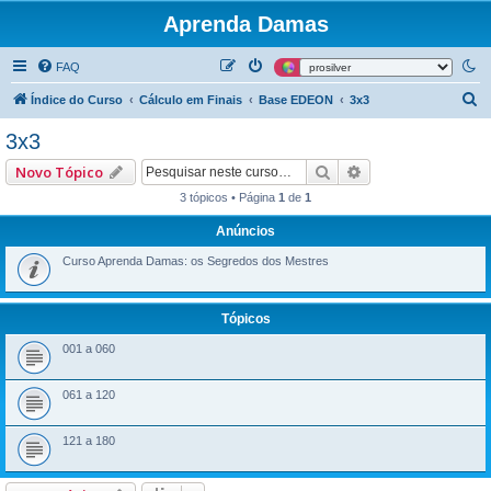
Aprenda Damas
FAQ
P
Índice do Curso
Cálculo em Finais
Base EDEON
3x3
e
3x3
s
Pesquisar
Pesquisa avançad
Novo Tópico
q
3 tópicos • Página
1
de
1
u
Anúncios
i
s
Curso Aprenda Damas: os Segredos dos Mestres
a
r
Tópicos
001 a 060
061 a 120
121 a 180