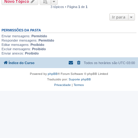
Novo Tópico
3 tópicos • Página
1
de
1
Ir para
PERMISSÕES DA PASTA
Enviar mensagens:
Permitido
Responder mensagens:
Permitido
Editar mensagens:
Proibido
Excluir mensagens:
Proibido
Enviar anexos:
Proibido
Índice do Curso
Todos os horários são
UTC-03:00
Powered by
phpBB
® Forum Software © phpBB Limited
Traduzido por:
Suporte phpBB
Privacidade
|
Termos