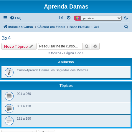
Aprenda Damas
FAQ
P
Índice do Curso
Cálculo em Finais
Base EDEON
3x4
e
3x4
s
Pesquisar
Pesquisa avançad
Novo Tópico
q
3 tópicos • Página
1
de
1
u
Anúncios
i
s
Curso Aprenda Damas: os Segredos dos Mestres
a
r
Tópicos
001 a 060
061 a 120
121 a 180