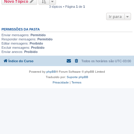
Novo Tópico
3 tópicos • Página
1
de
1
Ir para
PERMISSÕES DA PASTA
Enviar mensagens:
Permitido
Responder mensagens:
Permitido
Editar mensagens:
Proibido
Excluir mensagens:
Proibido
Enviar anexos:
Proibido
Índice do Curso
Todos os horários são
UTC-03:00
Powered by
phpBB
® Forum Software © phpBB Limited
Traduzido por:
Suporte phpBB
Privacidade
|
Termos