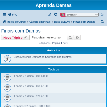
Aprenda Damas
FAQ
P
Índice do Curso
Cálculo em Finais
Base EDEON
Finais com Damas
e
Finais com Damas
s
Pesquisar
Pesquisa avançad
Novo Tópico
q
4 tópicos • Página
1
de
1
u
Anúncios
i
s
Curso Aprenda Damas: os Segredos dos Mestres
a
r
Tópicos
1 dama x 1 dama - 001 a 060
1 dama x 1 dama - 061 a 120
1 dama x 1 dama - 121 a 180
2 damas x 2 damas - 001 a 060