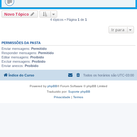
Novo Tópico
4 tópicos • Página
1
de
1
Ir para
PERMISSÕES DA PASTA
Enviar mensagens:
Permitido
Responder mensagens:
Permitido
Editar mensagens:
Proibido
Excluir mensagens:
Proibido
Enviar anexos:
Proibido
Índice do Curso
Todos os horários são
UTC-03:00
Powered by
phpBB
® Forum Software © phpBB Limited
Traduzido por:
Suporte phpBB
Privacidade
|
Termos