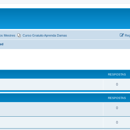
os Mestres
Curso Gratuito Aprenda Damas
Reg
ed
ar
quisa avançada
RESPOSTAS
0
RESPOSTAS
0
0