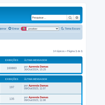
Pesquisar
Pesquisa avança
istrar
Entrar
Tema Escuro
14 tópicos • Página
1
de
1
EXIBIÇÕES
ÚLTIMA MENSAGEM
por
Aprenda Damas
160883
30/Out/2024, 15:25
EXIBIÇÕES
ÚLTIMA MENSAGEM
por
Aprenda Damas
197
09/Out/2023, 11:07
por
Aprenda Damas
135
09/Out/2023, 11:08