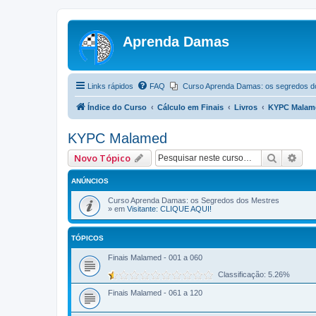
Aprenda Damas
Links rápidos
FAQ
Curso Aprenda Damas: os segredos d
Índice do Curso
Cálculo em Finais
Livros
KYPC Malam
KYPC Malamed
Pesquis
Pes
Novo Tópico
ANÚNCIOS
Curso Aprenda Damas: os Segredos dos Mestres
» em
Visitante: CLIQUE AQUI!
TÓPICOS
Finais Malamed - 001 a 060
Classificação: 5.26%
Finais Malamed - 061 a 120