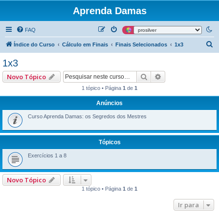
Aprenda Damas
FAQ
P
Índice do Curso
Cálculo em Finais
Finais Selecionados
1x3
e
1x3
s
Pesquisar
Pesquisa avançad
Novo Tópico
q
1 tópico • Página
1
de
1
u
Anúncios
i
s
Curso Aprenda Damas: os Segredos dos Mestres
a
r
Tópicos
Exercícios 1 a 8
Novo Tópico
1 tópico • Página
1
de
1
Ir para