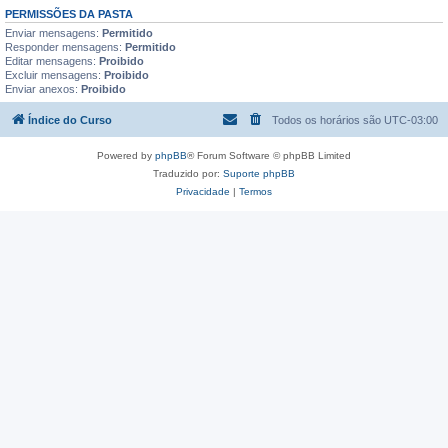
PERMISSÕES DA PASTA
Enviar mensagens:
Permitido
Responder mensagens:
Permitido
Editar mensagens:
Proibido
Excluir mensagens:
Proibido
Enviar anexos:
Proibido
Índice do Curso
Todos os horários são
UTC-03:00
Powered by
phpBB
® Forum Software © phpBB Limited
Traduzido por:
Suporte phpBB
Privacidade
|
Termos