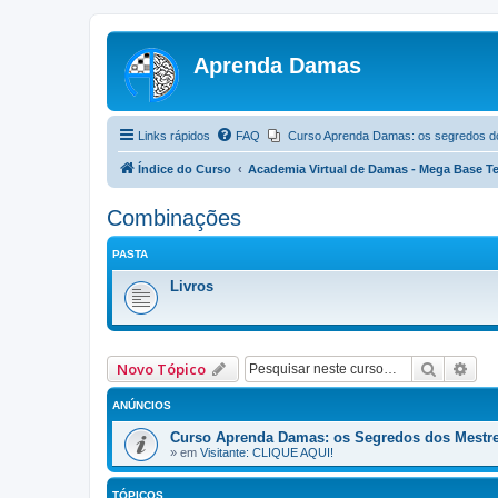
Aprenda Damas
Links rápidos
FAQ
Curso Aprenda Damas: os segredos d
Índice do Curso
Academia Virtual de Damas - Mega Base Te
Combinações
PASTA
Livros
Pesquis
Pes
Novo Tópico
ANÚNCIOS
Curso Aprenda Damas: os Segredos dos Mestr
» em
Visitante: CLIQUE AQUI!
TÓPICOS