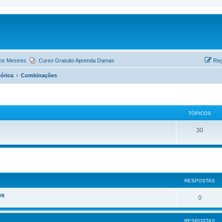
os Mestres
Curso Gratuito Aprenda Damas
Reg
órica
Combinações
TÓPICOS
30
ar
quisa avançada
RESPOSTAS
es
0
RESPOSTAS