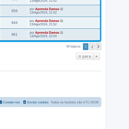
13/Ago/2024, 21:52
por
Aprenda Damas
858
13/Ago/2024, 21:52
por
Aprenda Damas
844
13/Ago/2024, 21:52
por
Aprenda Damas
861
13/Ago/2024, 22:04
1
2
Próximo
49 tópicos
Ir para
Contate-nos
Excluir cookies
Todos os horários são
UTC-03:00