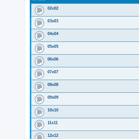
02x02
03x03
04x04
05x05
06x06
07x07
08x08
09x09
10x10
11x11
12x12