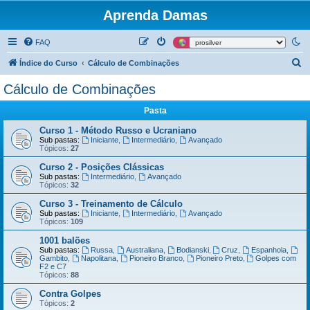
Aprenda Damas
FAQ
P
Índice do Curso
Cálculo de Combinações
e
Cálculo de Combinações
s
Pasta
q
u
Curso 1 - Método Russo e Ucraniano
Sub pastas:
Iniciante
,
Intermediário
,
Avançado
i
Tópicos:
27
s
Curso 2 - Posições Clássicas
Sub pastas:
Intermediário
,
Avançado
a
Tópicos:
32
r
Curso 3 - Treinamento de Cálculo
Sub pastas:
Iniciante
,
Intermediário
,
Avançado
Tópicos:
109
1001 balões
Sub pastas:
Russa
,
Australiana
,
Bodianski
,
Cruz
,
Espanhola
,
Gambito
,
Napolitana
,
Pioneiro Branco
,
Pioneiro Preto
,
Golpes com
F2 e C7
Tópicos:
88
Contra Golpes
Tópicos:
2