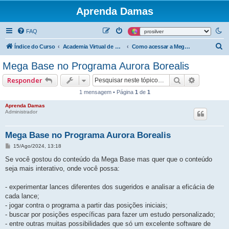
Aprenda Damas
FAQ
P
Índice do Curso
Academia Virtual de Damas - Mega Base Teórica
Como acessar a Mega Base
e
Mega Base no Programa Aurora Borealis
s
Pesquisar
Pesquisa
Responder
q
1 mensagem • Página
1
de
1
u
Aprenda Damas
i
Administrador
s
a
Mega Base no Programa Aurora Borealis
r
M
15/Ago/2024, 13:18
e
n
Se você gostou do conteúdo da Mega Base mas quer que o conteúdo
s
seja mais interativo, onde você possa:
a
g
e
- experimentar lances diferentes dos sugeridos e analisar a eficácia de
m
cada lance;
- jogar contra o programa a partir das posições iniciais;
- buscar por posições específicas para fazer um estudo personalizado;
- entre outras muitas possibilidades que só um excelente software de