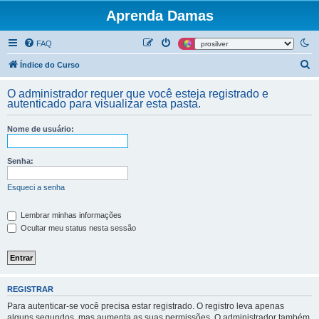
Aprenda Damas
FAQ
P
Índice do Curso
e
O administrador requer que você esteja registrado e
s
autenticado para visualizar esta pasta.
q
Nome de usuário:
u
i
Senha:
s
a
Esqueci a senha
r
Lembrar minhas informações
Ocultar meu status nesta sessão
REGISTRAR
Para autenticar-se você precisa estar registrado. O registro leva apenas
alguns segundos, mas aumenta as suas permissões. O administrador também