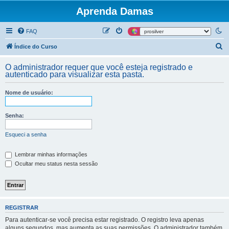
Aprenda Damas
FAQ
P
Índice do Curso
e
O administrador requer que você esteja registrado e
s
autenticado para visualizar esta pasta.
q
Nome de usuário:
u
i
Senha:
s
a
Esqueci a senha
r
Lembrar minhas informações
Ocultar meu status nesta sessão
REGISTRAR
Para autenticar-se você precisa estar registrado. O registro leva apenas
alguns segundos, mas aumenta as suas permissões. O administrador também