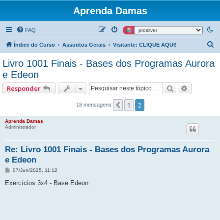
Aprenda Damas
FAQ
P
Índice do Curso
Assuntos Gerais
Visitante: CLIQUE AQUI!
e
Livro 1001 Finais - Bases dos Programas Aurora
s
e Edeon
q
Pesquisar
Pesquisa
Responder
u
i
1
2
Anterior
18 mensagens
s
Aprenda Damas
a
Administrador
r
Re: Livro 1001 Finais - Bases dos Programas Aurora
e Edeon
M
07/Jun/2025, 11:12
e
n
Exercícios 3x4 - Base Edeon
s
a
g
e
m