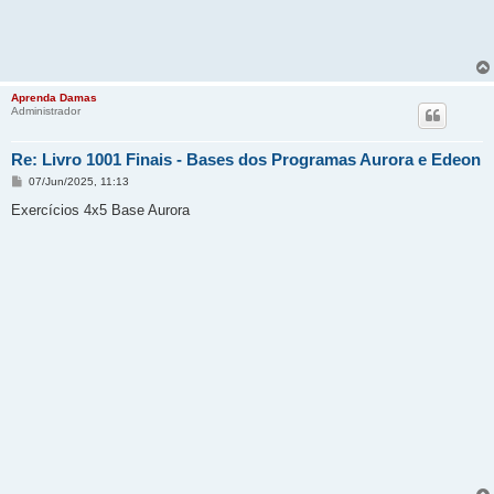
Aprenda Damas
Administrador
Re: Livro 1001 Finais - Bases dos Programas Aurora e Edeon
M
07/Jun/2025, 11:13
e
n
Exercícios 4x5 Base Aurora
s
a
g
e
m