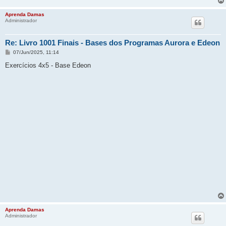
Aprenda Damas
Administrador
Re: Livro 1001 Finais - Bases dos Programas Aurora e Edeon
M
07/Jun/2025, 11:14
e
n
Exercícios 4x5 - Base Edeon
s
a
g
e
m
Aprenda Damas
Administrador