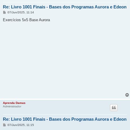
Re: Livro 1001 Finais - Bases dos Programas Aurora e Edeon
M
07/Jun/2025, 11:14
e
n
Exercícios 5x5 Base Aurora
s
a
g
e
m
Aprenda Damas
Administrador
Re: Livro 1001 Finais - Bases dos Programas Aurora e Edeon
M
07/Jun/2025, 11:15
e