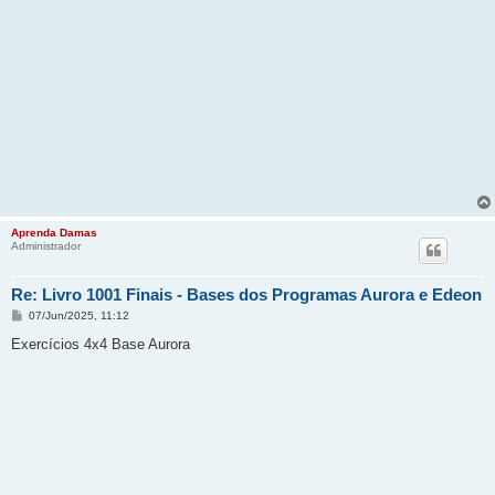
Aprenda Damas
Administrador
Re: Livro 1001 Finais - Bases dos Programas Aurora e Edeon
M
07/Jun/2025, 11:12
e
n
Exercícios 4x4 Base Aurora
s
a
g
e
m