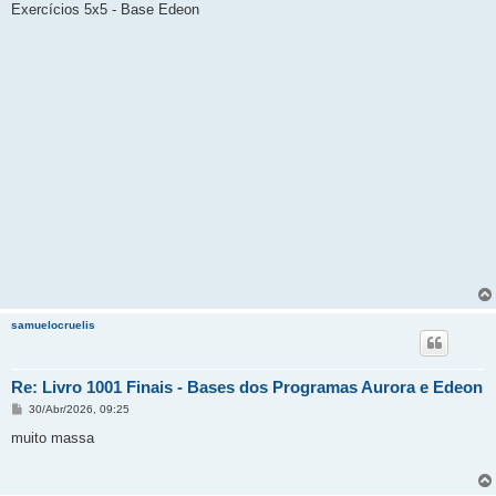
n
Exercícios 5x5 - Base Edeon
s
a
g
e
m
samuelocruelis
Re: Livro 1001 Finais - Bases dos Programas Aurora e Edeon
M
30/Abr/2026, 09:25
e
n
muito massa
s
a
g
e