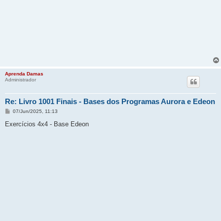
Aprenda Damas
Administrador
Re: Livro 1001 Finais - Bases dos Programas Aurora e Edeon
M
07/Jun/2025, 11:13
e
n
Exercícios 4x4 - Base Edeon
s
a
g
e
m