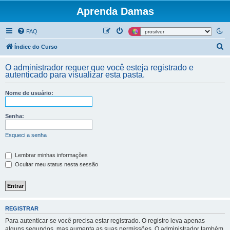
Aprenda Damas
FAQ
P
Índice do Curso
e
O administrador requer que você esteja registrado e
s
autenticado para visualizar esta pasta.
q
Nome de usuário:
u
i
Senha:
s
a
Esqueci a senha
r
Lembrar minhas informações
Ocultar meu status nesta sessão
REGISTRAR
Para autenticar-se você precisa estar registrado. O registro leva apenas
alguns segundos, mas aumenta as suas permissões. O administrador também