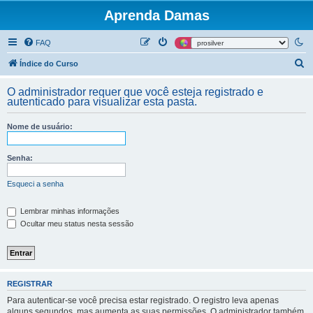
Aprenda Damas
FAQ
P
Índice do Curso
e
O administrador requer que você esteja registrado e
s
autenticado para visualizar esta pasta.
q
Nome de usuário:
u
i
Senha:
s
a
Esqueci a senha
r
Lembrar minhas informações
Ocultar meu status nesta sessão
REGISTRAR
Para autenticar-se você precisa estar registrado. O registro leva apenas
alguns segundos, mas aumenta as suas permissões. O administrador também